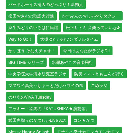
バッドボーイズ清人のどっぷり！葛飾人
松田おさむの歌謡大行進
かすみんのおしゃべりタクシー
麻生みどりのいろはに民謡
松下サトミ 音楽っていいな♪
Way to Go！
大樹ゆたかのワンダフルタイム
かつぼう そなえチャオ！
今日はあなたがラジオDJ
BIG TIME シリーズ
水瀬あやこの音楽飛行
中央学院大学清水研究室ラジオ
防災ママ～ともこんが行く
マヌワイ昌美～ちょっとだけハワイの風
ごめラジ
のりあのVIVA Tuesday
アッキー・絵馬の『KATUSHIKA★演芸館』
武田恵瑠々のかつしかLive Act
コン★かつ
Messy Happy Splash
モナミの幸せカモンカモンカモン