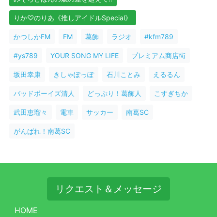
りか♡のりあ《推しアイドルSpecial》
かつしかFM
FM
葛飾
ラジオ
#kfm789
#ys789
YOUR SONG MY LIFE
プレミアム商店街
坂田幸康
きしゃぽっぽ
石川ことみ
えるるん
バッドボーイズ清人
どっぷり！葛飾人
こすぎちか
武田恵瑠々
電車
サッカー
南葛SC
がんばれ！南葛SC
リクエスト＆メッセージ
HOME