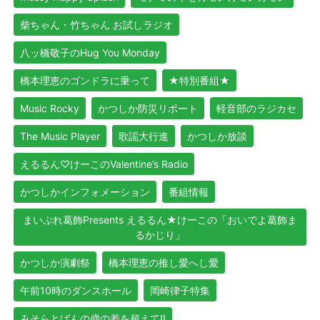
柴ちゃん・竹ちゃん お試しラジオ
八ッ橋敬子のHug You Monday
橋本理恵のゴンドラに乗って
★特別番組★
Music Rocky
かつしか防災リポート
軽音部のラジカセ
The Music Player
歌謡大行進
かつしか放談
えるるん♡けーこのValentine’s Radio
かつしかインフォメーション
番組情報
まいぷれ葛飾Presents えるるん★けーこの「おいでよ葛飾ま
るかじり」
かつしか演劇祭
橋本理恵の推し愛へし愛
午前10時のダンスホール
岡崎律子特集
みそらとばんの歳の差を超えて!!