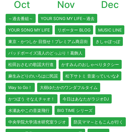
Oct
Nov
Dec
～過去番組～
YOUR SONG MY LIFE～過去
YOUR SONG MY LIFE
リポーター BLOG
MUSIC LINE
東京・かつしか 目指せ！プレミアム商店街
きしゃぽっぽ
バッドボーイズ清人のどっぷり！葛飾人
松田おさむの歌謡大行進
かすみんのおしゃべりタクシー
麻生みどりのいろはに民謡
松下サトミ 音楽っていいな♪
Way to Go！
大樹ゆたかのワンダフルタイム
かつぼう そなえチャオ！
今日はあなたがラジオDJ
水瀬あやこの音楽飛行
BIG TIME シリーズ
中央学院大学清水研究室ラジオ
防災ママ～ともこんが行く