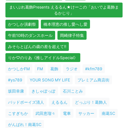
まいぷれ葛飾Presents えるるん★けーこの「おいでよ葛飾ま
るかじり」
かつしか演劇祭
橋本理恵の推し愛へし愛
午前10時のダンスホール
岡崎律子特集
みそらとばんの歳の差を超えて!!
りか♡のりあ《推しアイドルSpecial》
かつしかFM
FM
葛飾
ラジオ
#kfm789
#ys789
YOUR SONG MY LIFE
プレミアム商店街
坂田幸康
きしゃぽっぽ
石川ことみ
バッドボーイズ清人
えるるん
どっぷり！葛飾人
こすぎちか
武田恵瑠々
電車
サッカー
南葛SC
がんばれ！南葛SC