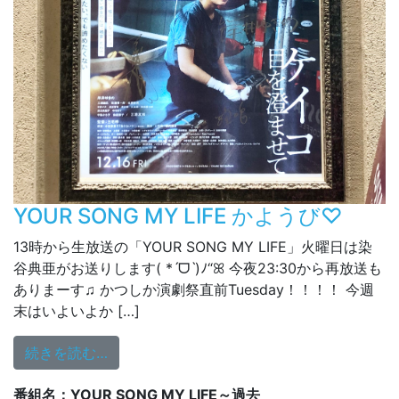
YOUR SONG MY LIFE かようび♡
13時から生放送の「YOUR SONG MY LIFE」火曜日は染
谷典亜がお送りします( *ˊᗜˋ)ﾉ“ꕤ 今夜23:30から再放送も
ありまーす♫ かつしか演劇祭直前Tuesday！！！！ 今週
末はいよいよか […]
from YOUR SONG MY LIFE かようび♡
続きを読む…
番組名：YOUR SONG MY LIFE～過去