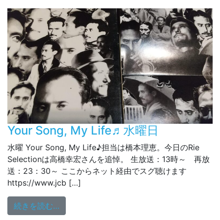
Your Song, My Life♬水曜日
水曜 Your Song, My Life♪担当は橋本理恵。今日のRie
Selectionは高橋幸宏さんを追悼。 生放送：13時～ 再放
送：23：30～ ここからネット経由でスグ聴けます
https://www.jcb […]
from Your Song, My Life♬水曜日
続きを読む…