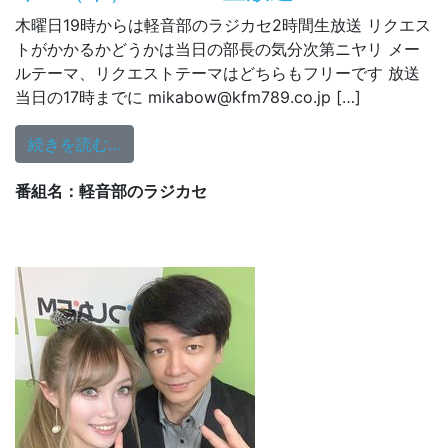
木曜日19時からは軽音部のラジカセ2時間生放送 リクエス
トがかかるかどうかは当日の部長の気分次第ニヤリ メー
ルテーマ、リクエストテーマはどちらもフリーです 放送
当日の17時までに mikabow@kfm789.co.jp […]
from 1/19（木）19:00～生放送
続きを読む…
番組名：軽音部のラジカセ