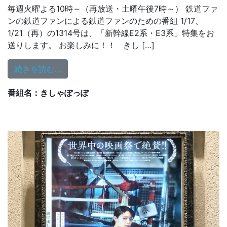
毎週火曜よる10時～（再放送・土曜午後7時～） 鉄道ファ
ンの鉄道ファンによる鉄道ファンのための番組 1/17、
1/21（再）の1314号は、「新幹線E2系・E3系」特集をお
送りします。 お楽しみに！！ きし […]
from 1/17（火）1314号「新幹線E2系・E3
続きを読む…
番組名：きしゃぽっぽ