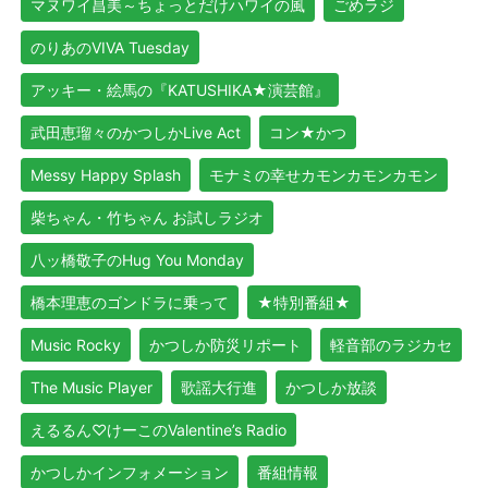
マヌワイ昌美～ちょっとだけハワイの風
ごめラジ
のりあのVIVA Tuesday
アッキー・絵馬の『KATUSHIKA★演芸館』
武田恵瑠々のかつしかLive Act
コン★かつ
Messy Happy Splash
モナミの幸せカモンカモンカモン
柴ちゃん・竹ちゃん お試しラジオ
八ッ橋敬子のHug You Monday
橋本理恵のゴンドラに乗って
★特別番組★
Music Rocky
かつしか防災リポート
軽音部のラジカセ
The Music Player
歌謡大行進
かつしか放談
えるるん♡けーこのValentine’s Radio
かつしかインフォメーション
番組情報