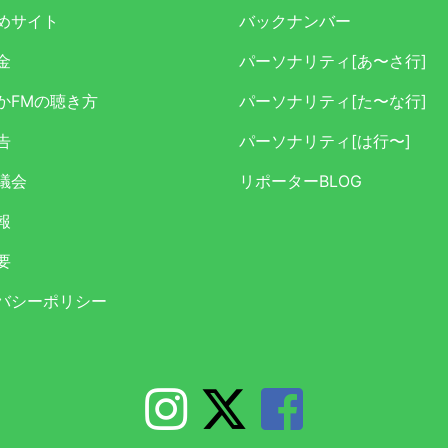
めサイト
バックナンバー
金
パーソナリティ[あ〜さ行]
かFMの聴き方
パーソナリティ[た〜な行]
告
パーソナリティ[は行〜]
議会
リポーターBLOG
報
要
バシーポリシー