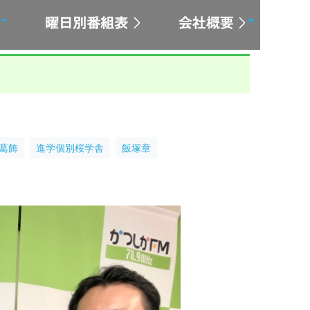
葛飾
進学個別桜学舎
飯塚章