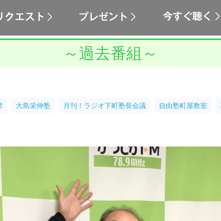
～過去番組～
彦
大島栄伸塾
月刊！ラジオ下町塾長会議
自由塾町屋教室