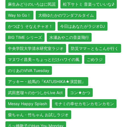
麻生みどりのいろはに民謡
松下サトミ 音楽っていいな♪
Way to Go！
大樹ゆたかのワンダフルタイム
かつぼう そなえチャオ！
今日はあなたがラジオDJ
BIG TIME シリーズ
水瀬あやこの音楽飛行
中央学院大学清水研究室ラジオ
防災ママ～ともこんが行く
マヌワイ昌美～ちょっとだけハワイの風
ごめラジ
のりあのVIVA Tuesday
アッキー・絵馬の『KATUSHIKA★演芸館』
武田恵瑠々のかつしかLive Act
コン★かつ
Messy Happy Splash
モナミの幸せカモンカモンカモン
柴ちゃん・竹ちゃん お試しラジオ
八ッ橋敬子のHug You Monday