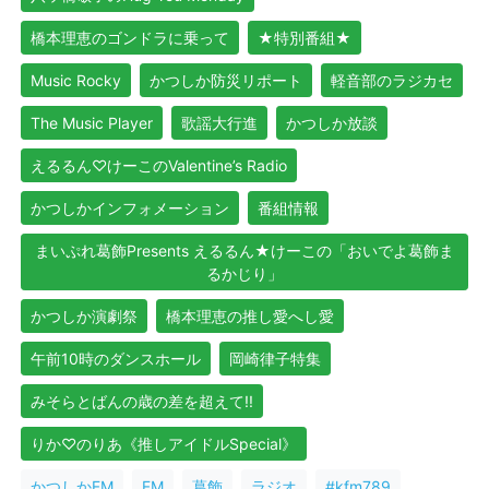
橋本理恵のゴンドラに乗って
★特別番組★
Music Rocky
かつしか防災リポート
軽音部のラジカセ
The Music Player
歌謡大行進
かつしか放談
えるるん♡けーこのValentine’s Radio
かつしかインフォメーション
番組情報
まいぷれ葛飾Presents えるるん★けーこの「おいでよ葛飾ま
るかじり」
かつしか演劇祭
橋本理恵の推し愛へし愛
午前10時のダンスホール
岡崎律子特集
みそらとばんの歳の差を超えて!!
りか♡のりあ《推しアイドルSpecial》
かつしかFM
FM
葛飾
ラジオ
#kfm789