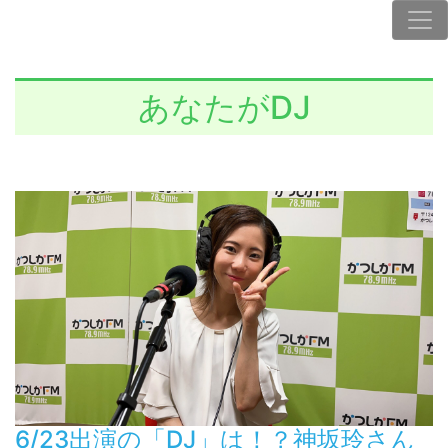
あなたがDJ
6/23出演の「DJ」は！？神坂玲さん