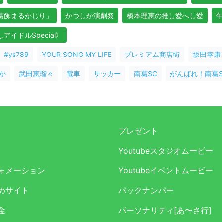
よ葛飾まるかじり」
かつしか演劇祭
橋本理恵の推し愛へし愛
イドルSpecial》
#ys789
YOUR SONG MY LIFE
プレミアム商店街
坂田幸康
か
武田恵瑠々
電車
サッカー
南葛SC
がんばれ！南葛S
プレゼント
Youtubeスタジオムービー
ォメーション
Youtubeイベントムービー
めサイト
バックナンバー
金
パーソナリティ[あ〜さ行]