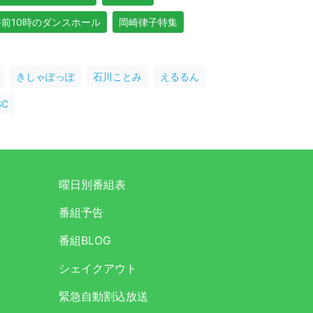
午前10時のダンスホール
岡崎律子特集
きしゃぽっぽ
石川ことみ
えるるん
C
曜日別番組表
番組予告
番組BLOG
シェイクアウト
緊急自動割込放送