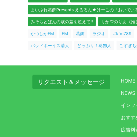
まいぷれ葛飾Presents えるるん★けーこの「おいで
みそらとばんの歳の差を超えて!!
りか♡のりあ《推しア
かつしかFM
FM
葛飾
ラジオ
#kfm789
バッドボーイズ清人
どっぷり！葛飾人
こすぎち
HOME
リクエスト＆メッセージ
NEWS
インフ
おすす
広告料