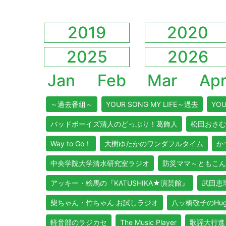
2019
2020
2025
2026
Jan
Feb
Mar
Ap
～過去番組～
YOUR SONG MY LIFE～過去
YOU
バッドボーイズ清人のどっぷり！葛飾人
松田おさむ
Way to Go！
大樹ゆたかのワンダフルタイム
か
中央学院大学清水研究室ラジオ
防災ママ～ともこん
アッキー・絵馬の『KATUSHIKA★演芸館』
武田恵瑠
柴ちゃん・竹ちゃん お試しラジオ
八ッ橋敬子のHug Y
軽音部のラジカセ
The Music Player
歌謡大行進