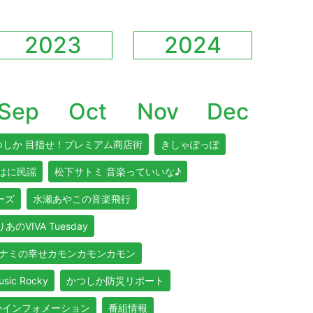
2023
2024
Sep
Oct
Nov
Dec
つしか 目指せ！プレミアム商店街
きしゃぽっぽ
はに民謡
松下サトミ 音楽っていいな♪
リーズ
水瀬あやこの音楽飛行
あのVIVA Tuesday
ナミの幸せカモンカモンカモン
usic Rocky
かつしか防災リポート
かインフォメーション
番組情報