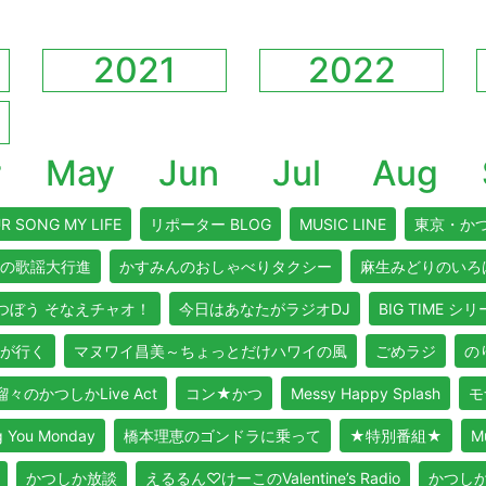
2021
2022
r
May
Jun
Jul
Aug
R SONG MY LIFE
リポーター BLOG
MUSIC LINE
東京・か
の歌謡大行進
かすみんのおしゃべりタクシー
麻生みどりのいろ
つぼう そなえチャオ！
今日はあなたがラジオDJ
BIG TIME シ
が行く
マヌワイ昌美～ちょっとだけハワイの風
ごめラジ
のり
々のかつしかLive Act
コン★かつ
Messy Happy Splash
モ
ou Monday
橋本理恵のゴンドラに乗って
★特別番組★
M
かつしか放談
えるるん♡けーこのValentine’s Radio
かつし