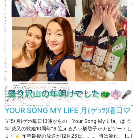
YOUR SONG MY LIFE 月(ゲｯﾂ)曜日♡
1/15(月)ゲｯﾂ曜日13時からの「Your Song My Life」は 今
年“柴又の歌姫10周年”を迎える八ッ橋敬子がナビゲートし
ます
昨年最後の放送が12月25日。。。 時は流れ、 […]