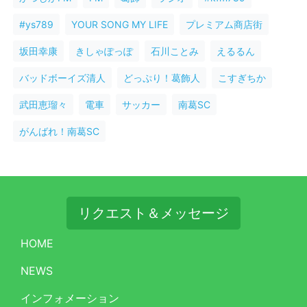
#ys789
YOUR SONG MY LIFE
プレミアム商店街
坂田幸康
きしゃぽっぽ
石川ことみ
えるるん
バッドボーイズ清人
どっぷり！葛飾人
こすぎちか
武田恵瑠々
電車
サッカー
南葛SC
がんばれ！南葛SC
リクエスト＆メッセージ
HOME
NEWS
インフォメーション