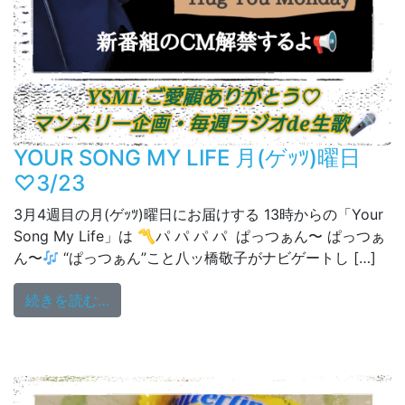
YOUR SONG MY LIFE 月(ゲｯﾂ)曜日
♡3/23
3月4週目の月(ゲｯﾂ)曜日にお届けする 13時からの「Your
Song My Life」は 〽︎パ パ パ パ ぱっつぁん〜 ぱっつぁ
ん〜
“ぱっつぁん”こと八ッ橋敬子がナビゲートし […]
from YOUR SONG MY LIFE 月(ゲｯﾂ)曜日♡3
続きを読む…