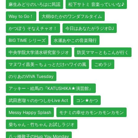
麻生みどりのいろはに民謡
松下サトミ 音楽っていいな♪
Way to Go！
大樹ゆたかのワンダフルタイム
かつぼう そなえチャオ！
今日はあなたがラジオDJ
BIG TIME シリーズ
水瀬あやこの音楽飛行
中央学院大学清水研究室ラジオ
防災ママ～ともこんが行く
マヌワイ昌美～ちょっとだけハワイの風
ごめラジ
のりあのVIVA Tuesday
アッキー・絵馬の『KATUSHIKA★演芸館』
武田恵瑠々のかつしかLive Act
コン★かつ
Messy Happy Splash
モナミの幸せカモンカモンカモン
柴ちゃん・竹ちゃん お試しラジオ
八ッ橋敬子のHug You Monday