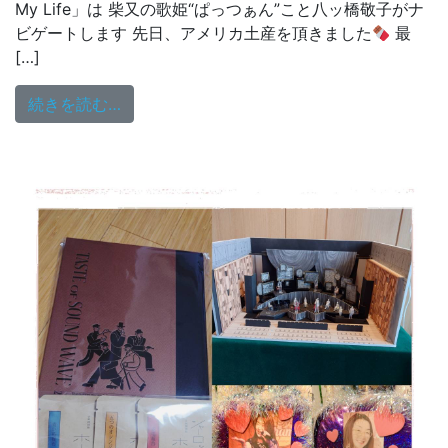
My Life」は 柴又の歌姫“ぱっつぁん”こと八ッ橋敬子がナ
ビゲートします
先日、アメリカ土産を頂きました
最
[…]
from YOUR SONG MY LIFE 月(ゲｯﾂ)曜日♡
続きを読む…