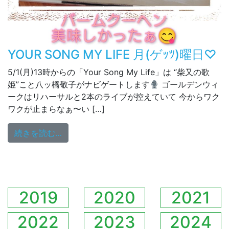
YOUR SONG MY LIFE 月(ゲｯﾂ)曜日♡
5/1(月)13時からの「Your Song My Life」は “柴又の歌
姫”こと八ッ橋敬子がナビゲートします
ゴールデンウィ
ークはリハーサルと2本のライブが控えていて 今からワク
ワクが止まらなぁ〜い […]
from YOUR SONG MY LIFE 月(ゲｯﾂ)曜日♡
続きを読む…
2019
2020
2021
2022
2023
2024