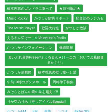
橋本理恵のゴンドラに乗って
★特別番組★
Music Rocky
かつしか防災リポート
軽音部のラジカセ
The Music Player
歌謡大行進
かつしか放談
えるるん♡けーこのValentine’s Radio
かつしかインフォメーション
番組情報
まいぷれ葛飾Presents えるるん★けーこの「おいでよ葛飾ま
るかじり」
かつしか演劇祭
橋本理恵の推し愛へし愛
午前10時のダンスホール
岡崎律子特集
みそらとばんの歳の差を超えて!!
りか♡のりあ《推しアイドルSpecial》
かつしかFM
FM
葛飾
ラジオ
#kfm789