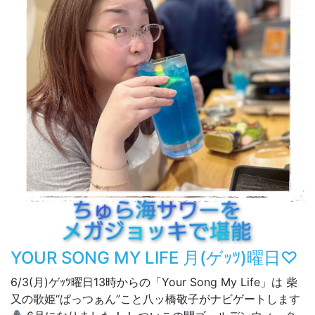
YOUR SONG MY LIFE 月(ゲｯﾂ)曜日♡
6/3(月)ゲｯﾂ曜日13時からの「Your Song My Life」は 柴
又の歌姫“ぱっつぁん”こと八ッ橋敬子がナビゲートします