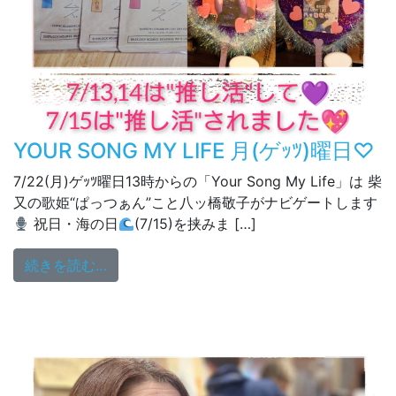
YOUR SONG MY LIFE 月(ゲｯﾂ)曜日♡
7/22(月)ゲｯﾂ曜日13時からの「Your Song My Life」は 柴
又の歌姫“ぱっつぁん”こと八ッ橋敬子がナビゲートします
祝日・海の日
(7/15)を挟みま […]
from YOUR SONG MY LIFE 月(ゲｯﾂ)曜日♡
続きを読む…