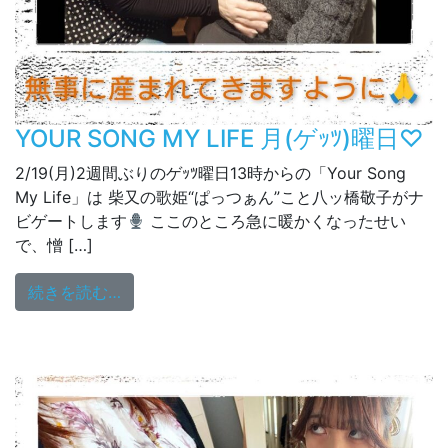
YOUR SONG MY LIFE 月(ゲｯﾂ)曜日♡
2/19(月)2週間ぶりのゲｯﾂ曜日13時からの「Your Song
My Life」は 柴又の歌姫“ぱっつぁん”こと八ッ橋敬子がナ
ビゲートします
ここのところ急に暖かくなったせい
で、憎 […]
from YOUR SONG MY LIFE 月(ゲｯﾂ)曜日♡
続きを読む…