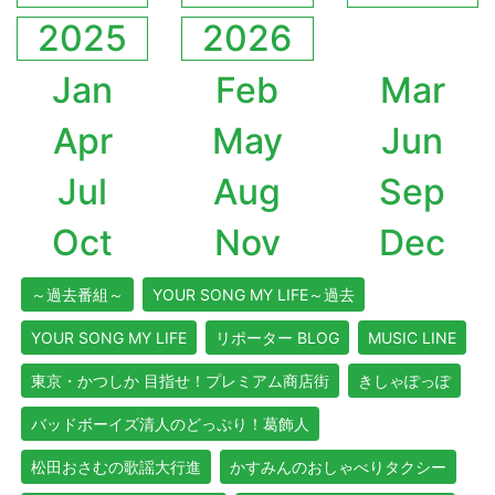
2025
2026
Jan
Feb
Mar
Apr
May
Jun
Jul
Aug
Sep
Oct
Nov
Dec
～過去番組～
YOUR SONG MY LIFE～過去
YOUR SONG MY LIFE
リポーター BLOG
MUSIC LINE
東京・かつしか 目指せ！プレミアム商店街
きしゃぽっぽ
バッドボーイズ清人のどっぷり！葛飾人
松田おさむの歌謡大行進
かすみんのおしゃべりタクシー