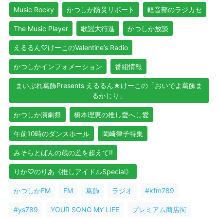
Music Rocky
かつしか防災リポート
軽音部のラジカセ
The Music Player
歌謡大行進
かつしか放談
えるるん♡けーこのValentine’s Radio
かつしかインフォメーション
番組情報
まいぷれ葛飾Presents えるるん★けーこの「おいでよ葛飾ま
るかじり」
かつしか演劇祭
橋本理恵の推し愛へし愛
午前10時のダンスホール
岡崎律子特集
みそらとばんの歳の差を超えて!!
りか♡のりあ《推しアイドルSpecial》
かつしかFM
FM
葛飾
ラジオ
#kfm789
#ys789
YOUR SONG MY LIFE
プレミアム商店街