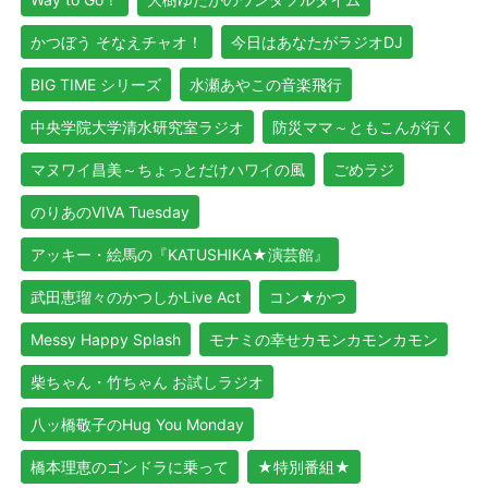
かつぼう そなえチャオ！
今日はあなたがラジオDJ
BIG TIME シリーズ
水瀬あやこの音楽飛行
中央学院大学清水研究室ラジオ
防災ママ～ともこんが行く
マヌワイ昌美～ちょっとだけハワイの風
ごめラジ
のりあのVIVA Tuesday
アッキー・絵馬の『KATUSHIKA★演芸館』
武田恵瑠々のかつしかLive Act
コン★かつ
Messy Happy Splash
モナミの幸せカモンカモンカモン
柴ちゃん・竹ちゃん お試しラジオ
八ッ橋敬子のHug You Monday
橋本理恵のゴンドラに乗って
★特別番組★