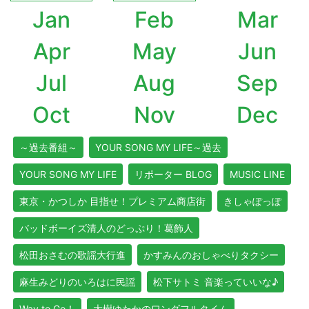
Jan
Feb
Mar
Apr
May
Jun
Jul
Aug
Sep
Oct
Nov
Dec
～過去番組～
YOUR SONG MY LIFE～過去
YOUR SONG MY LIFE
リポーター BLOG
MUSIC LINE
東京・かつしか 目指せ！プレミアム商店街
きしゃぽっぽ
バッドボーイズ清人のどっぷり！葛飾人
松田おさむの歌謡大行進
かすみんのおしゃべりタクシー
麻生みどりのいろはに民謡
松下サトミ 音楽っていいな♪
Way to Go！
大樹ゆたかのワンダフルタイム