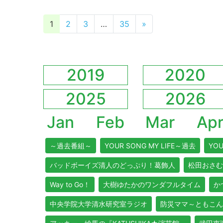
投稿ナビゲーション
1
2
3
…
35
»
2019
2020
2025
2026
Jan
Feb
Mar
Ap
～過去番組～
YOUR SONG MY LIFE～過去
YOU
バッドボーイズ清人のどっぷり！葛飾人
松田おさむ
Way to Go！
大樹ゆたかのワンダフルタイム
か
中央学院大学清水研究室ラジオ
防災ママ～ともこん