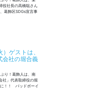
締役社長の高橋聡さん
、葛飾区SDGs宣言事
6/30（火）ゲストは、扶桑ゴム工業株式会社の高橋聡さん！
（火）ゲストは、
式会社の堀合義
どっぷり！葛飾人は、南
会社」代表取締役の堀
みに！！ バッドボーイ
 6/23（火）ゲストは、フューチャーダイアリー株式会社の堀合