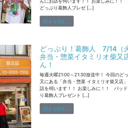
んにお話を伺います！！ お楽しみに！！
どっぷり葛飾人プレゼ […]
from どっぷり！葛飾人 
続きを読む…
どっぷり！葛飾人 7/14
弁当・惣菜イタミリオ柴又
ん！
毎週火曜21:00～21:30放送中！ 今回の
又にある「弁当・惣菜 イタミリオ柴又店
話を伺います！！ お楽しみに！！ バッ
り葛飾人プレゼント […]
from どっぷり！葛飾人 
続きを読む…