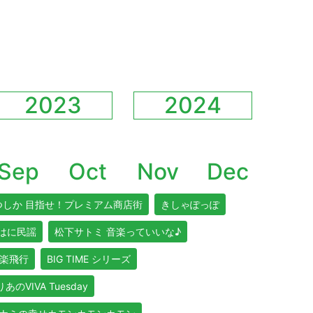
2023
2024
Sep
Oct
Nov
Dec
つしか 目指せ！プレミアム商店街
きしゃぽっぽ
はに民謡
松下サトミ 音楽っていいな♪
楽飛行
BIG TIME シリーズ
あのVIVA Tuesday