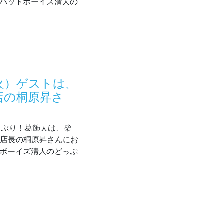
 バッドボーイズ清人の
7/21（火）ゲストは、ナカガワクレープの中川和音さん！
（火）ゲストは、
店の桐原昇さ
どっぷり！葛飾人は、柴
」店長の桐原昇さんにお
ドボーイズ清人のどっぷ
7/14（火）ゲストは、弁当・惣菜イタミリオ柴又店の桐原昇さん