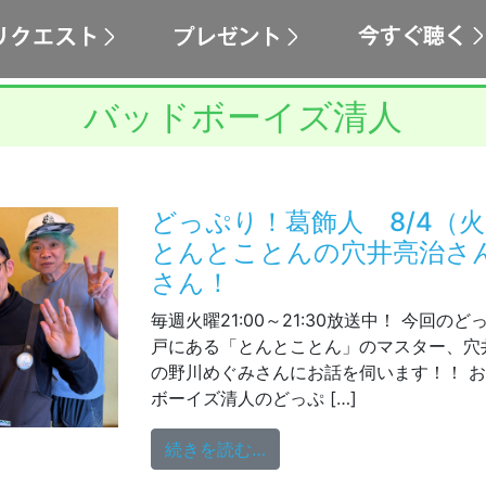
バッドボーイズ清人
どっぷり！葛飾人 8/4（
とんとことんの穴井亮治さ
さん！
毎週火曜21:00～21:30放送中！ 今回の
戸にある「とんとことん」のマスター、穴
の野川めぐみさんにお話を伺います！！ 
ボーイズ清人のどっぷ […]
from どっぷり！葛飾人
続きを読む…