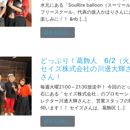
水元にある「SouRire balloon（スー
フリースクール」代表の坂入かほりさんに
楽しみに！！ &nb […]
from どっぷり！葛飾人 6
続きを読む…
どっぷり！葛飾人 6/2（
セイズ株式会社の川邊大輝
さん！
毎週火曜21:00～21:30放送中！ 今回の
石にある「セイズ株式会社」のプロモーショ
レクター川邊大輝さんと、営業スタッフの
伺います！！ セイズさんは、葛飾区 […]
from どっぷり！葛飾人
続きを読む…