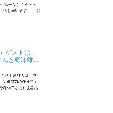
リールバルーン）ふらっと
お話を伺います！！ お
/9（火）ゲストは、SouRire balloonふらっとフリースクー
火）ゲストは、
さんと野澤雄二
どっぷり！葛飾人は、立
ン事業部 WEBディ
野澤雄二さんにお話を
 6/2（火）ゲストは、セイズ株式会社の川邊大輝さんと野澤雄二