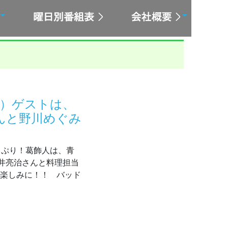
火）ゲストは、
んと野川めぐみ
どっぷり！葛飾人は、青
井亮治さんと料理担当
お楽しみに！！ バッド
 8/4（火）ゲストは、とんとことんの穴井亮治さんと野川めぐみ