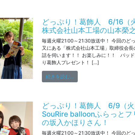
どっぷり！葛飾人 6/16
株式会社山本工場の山本榮
毎週火曜21:00～21:30放送中！ 今回の
又にある「株式会社山本工場」取締役会長
話を伺います！！ お楽しみに！！ バッ
り葛飾人プレゼント！ […]
from どっぷり！葛飾人 
続きを読む…
どっぷり！葛飾人 6/9（
SouRire balloonふら
の坂入かほりさん！
毎週火曜21:00～21:30放送中！ 今回の