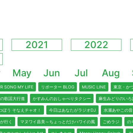
2021
2022
r
May
Jun
Jul
Aug
R SONG MY LIFE
リポーター BLOG
MUSIC LINE
東京・か
の歌謡大行進
かすみんのおしゃべりタクシー
麻生みどりのいろ
つぼう そなえチャオ！
今日はあなたがラジオDJ
水瀬あやこの音
が行く
マヌワイ昌美～ちょっとだけハワイの風
ごめラジ
のり