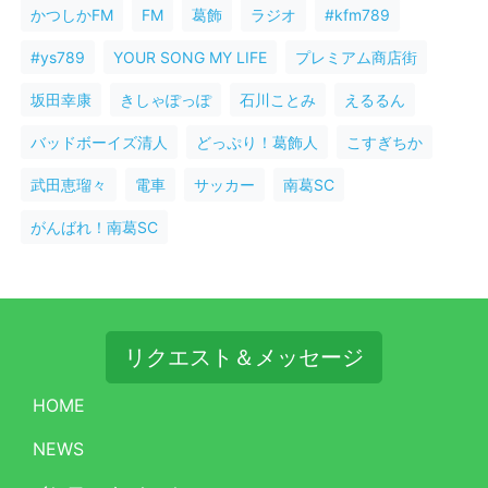
かつしかFM
FM
葛飾
ラジオ
#kfm789
#ys789
YOUR SONG MY LIFE
プレミアム商店街
坂田幸康
きしゃぽっぽ
石川ことみ
えるるん
バッドボーイズ清人
どっぷり！葛飾人
こすぎちか
武田恵瑠々
電車
サッカー
南葛SC
がんばれ！南葛SC
リクエスト＆メッセージ
HOME
NEWS