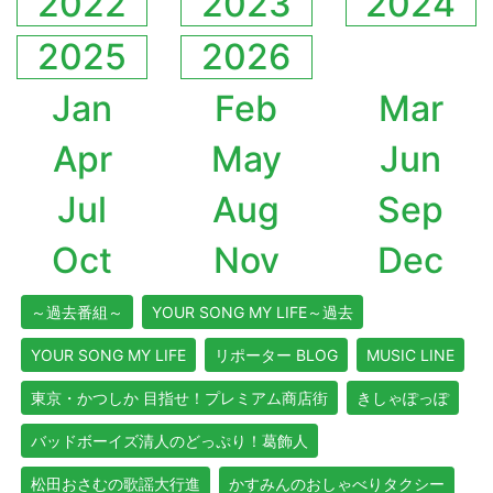
2022
2023
2024
2025
2026
Jan
Feb
Mar
Apr
May
Jun
Jul
Aug
Sep
Oct
Nov
Dec
～過去番組～
YOUR SONG MY LIFE～過去
YOUR SONG MY LIFE
リポーター BLOG
MUSIC LINE
東京・かつしか 目指せ！プレミアム商店街
きしゃぽっぽ
バッドボーイズ清人のどっぷり！葛飾人
松田おさむの歌謡大行進
かすみんのおしゃべりタクシー