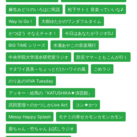
麻生みどりのいろはに民謡
松下サトミ 音楽っていいな♪
Way to Go！
大樹ゆたかのワンダフルタイム
かつぼう そなえチャオ！
今日はあなたがラジオDJ
BIG TIME シリーズ
水瀬あやこの音楽飛行
中央学院大学清水研究室ラジオ
防災ママ～ともこんが行く
マヌワイ昌美～ちょっとだけハワイの風
ごめラジ
のりあのVIVA Tuesday
アッキー・絵馬の『KATUSHIKA★演芸館』
武田恵瑠々のかつしかLive Act
コン★かつ
Messy Happy Splash
モナミの幸せカモンカモンカモン
柴ちゃん・竹ちゃん お試しラジオ