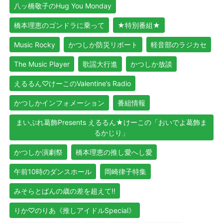
八ッ橋敬子のHug You Monday
橋本理恵のゴンドラに乗って
★特別番組★
Music Rocky
かつしか防災リポート
軽音部のラジカセ
The Music Player
歌謡大行進
かつしか放談
えるるん♡けーこのValentine’s Radio
かつしかインフォメーション
番組情報
まいぷれ葛飾Presents えるるん★けーこの「おいでよ葛飾ま
るかじり」
かつしか演劇祭
橋本理恵の推し愛へし愛
午前10時のダンスホール
岡崎律子特集
みそらとばんの歳の差を超えて!!
りか♡のりあ《推しアイドルSpecial》