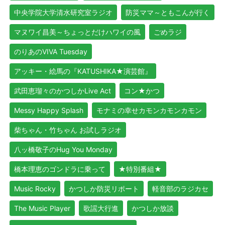
中央学院大学清水研究室ラジオ
防災ママ～ともこんが行く
マヌワイ昌美～ちょっとだけハワイの風
ごめラジ
のりあのVIVA Tuesday
アッキー・絵馬の『KATUSHIKA★演芸館』
武田恵瑠々のかつしかLive Act
コン★かつ
Messy Happy Splash
モナミの幸せカモンカモンカモン
柴ちゃん・竹ちゃん お試しラジオ
八ッ橋敬子のHug You Monday
橋本理恵のゴンドラに乗って
★特別番組★
Music Rocky
かつしか防災リポート
軽音部のラジカセ
The Music Player
歌謡大行進
かつしか放談