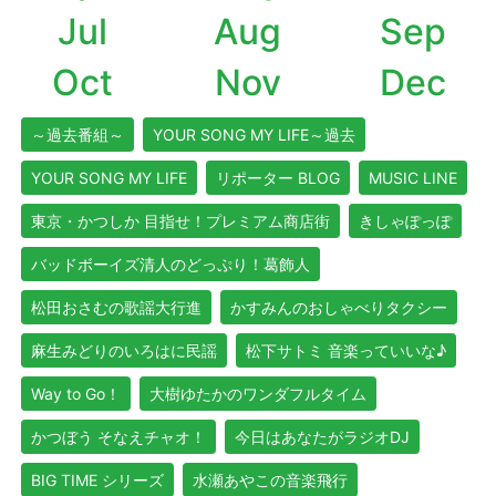
Jul
Aug
Sep
Oct
Nov
Dec
～過去番組～
YOUR SONG MY LIFE～過去
YOUR SONG MY LIFE
リポーター BLOG
MUSIC LINE
東京・かつしか 目指せ！プレミアム商店街
きしゃぽっぽ
バッドボーイズ清人のどっぷり！葛飾人
松田おさむの歌謡大行進
かすみんのおしゃべりタクシー
麻生みどりのいろはに民謡
松下サトミ 音楽っていいな♪
Way to Go！
大樹ゆたかのワンダフルタイム
かつぼう そなえチャオ！
今日はあなたがラジオDJ
BIG TIME シリーズ
水瀬あやこの音楽飛行