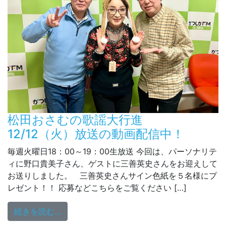
松田おさむの歌謡大行進
12/12（火）放送の動画配信中！
毎週火曜日18：00～19：00生放送 今回は、パーソナリテ
ィに野口貴美子さん、ゲストに三善英史さんをお迎えして
お送りしました。 三善英史さんサイン色紙を５名様にプ
レゼント！！ 応募などこちらをご覧ください […]
from 松田おさむの歌謡大行進 12/12（
続きを読む…