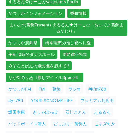
えるるん♡けーこのValentine’s Radio
かつしかインフォメーション
番組情報
まいぷれ葛飾Presents えるるん★けーこの「おいでよ葛飾ま
るかじり」
かつしか演劇祭
橋本理恵の推し愛へし愛
午前10時のダンスホール
岡崎律子特集
みそらとばんの歳の差を超えて!!
りか♡のりあ《推しアイドルSpecial》
かつしかFM
FM
葛飾
ラジオ
#kfm789
#ys789
YOUR SONG MY LIFE
プレミアム商店街
坂田幸康
きしゃぽっぽ
石川ことみ
えるるん
バッドボーイズ清人
どっぷり！葛飾人
こすぎちか