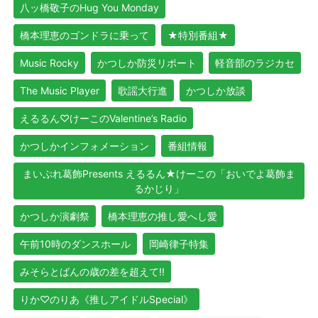
八ッ橋敬子のHug You Monday
橋本理恵のゴンドラに乗って
★特別番組★
Music Rocky
かつしか防災リポート
軽音部のラジカセ
The Music Player
歌謡大行進
かつしか放談
えるるん♡けーこのValentine’s Radio
かつしかインフォメーション
番組情報
まいぷれ葛飾Presents えるるん★けーこの「おいでよ葛飾ま
るかじり」
かつしか演劇祭
橋本理恵の推し愛へし愛
午前10時のダンスホール
岡崎律子特集
みそらとばんの歳の差を超えて!!
りか♡のりあ《推しアイドルSpecial》