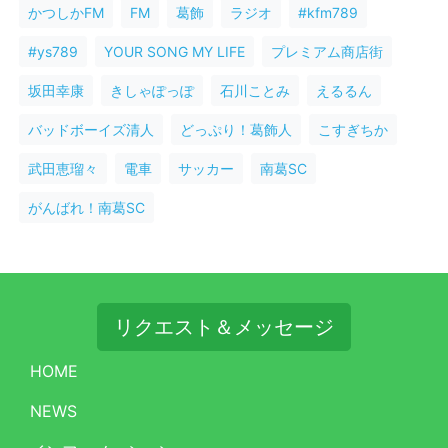
かつしかFM
FM
葛飾
ラジオ
#kfm789
#ys789
YOUR SONG MY LIFE
プレミアム商店街
坂田幸康
きしゃぽっぽ
石川ことみ
えるるん
バッドボーイズ清人
どっぷり！葛飾人
こすぎちか
武田恵瑠々
電車
サッカー
南葛SC
がんばれ！南葛SC
リクエスト＆メッセージ
HOME
NEWS