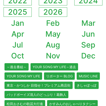
2022
2023
2024
2025
2026
Jan
Feb
Mar
Apr
May
Jun
Jul
Aug
Sep
Oct
Nov
Dec
～過去番組～
YOUR SONG MY LIFE～過去
YOUR SONG MY LIFE
リポーター BLOG
MUSIC LINE
東京・かつしか 目指せ！プレミアム商店街
きしゃぽっぽ
バッドボーイズ清人のどっぷり！葛飾人
松田おさむの歌謡大行進
かすみんのおしゃべりタクシー