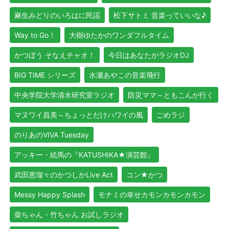
麻生みどりのいろはに民謡
松下サトミ 音楽っていいな♪
Way to Go！
大樹ゆたかのワンダフルタイム
かつぼう そなえチャオ！
今日はあなたがラジオDJ
BIG TIME シリーズ
水瀬あやこの音楽飛行
中央学院大学清水研究室ラジオ
防災ママ～ともこんが行く
マヌワイ昌美～ちょっとだけハワイの風
ごめラジ
のりあのVIVA Tuesday
アッキー・絵馬の『KATUSHIKA★演芸館』
武田恵瑠々のかつしかLive Act
コン★かつ
Messy Happy Splash
モナミの幸せカモンカモンカモン
柴ちゃん・竹ちゃん お試しラジオ