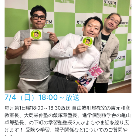
7/4（日）18:00～放送
毎月第1日曜18:00～18:30放送 自由塾町屋教室の吉元和彦
教室長、大島栄伸塾の飯塚章塾長、進学個別桜学舎の亀山
卓郎塾長、の下町の学習塾塾長3人がよもやま話を繰り広
げます！ 受験や学習、親子関係などについてのご質問や