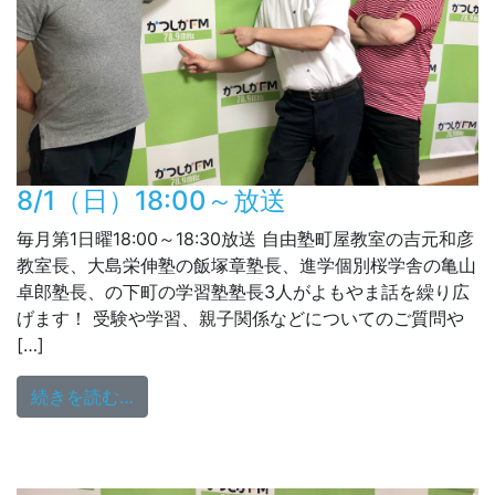
8/1（日）18:00～放送
毎月第1日曜18:00～18:30放送 自由塾町屋教室の吉元和彦
教室長、大島栄伸塾の飯塚章塾長、進学個別桜学舎の亀山
卓郎塾長、の下町の学習塾塾長3人がよもやま話を繰り広
げます！ 受験や学習、親子関係などについてのご質問や
[…]
from 8/1（日）18:00～放送
続きを読む…