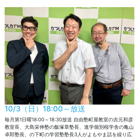
10/3（日）18:00～放送
毎月第1日曜18:00～18:30放送 自由塾町屋教室の吉元和彦
教室長、大島栄伸塾の飯塚章塾長、進学個別桜学舎の亀山
卓郎塾長、の下町の学習塾塾長3人がよもやま話を繰り広