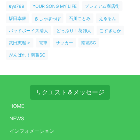
#ys789
YOUR SONG MY LIFE
プレミアム商店街
坂田幸康
きしゃぽっぽ
石川ことみ
えるるん
バッドボーイズ清人
どっぷり！葛飾人
こすぎちか
武田恵瑠々
電車
サッカー
南葛SC
がんばれ！南葛SC
リクエスト＆メッセージ
HOME
NEWS
インフォメーション