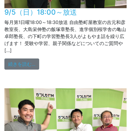
9/5（日）18:00～放送
毎月第1日曜18:00～18:30放送 自由塾町屋教室の吉元和彦
教室長、大島栄伸塾の飯塚章塾長、進学個別桜学舎の亀山
卓郎塾長、の下町の学習塾塾長3人がよもやま話を繰り広
げます！ 受験や学習、親子関係などについてのご質問や
[…]
from 9/5（日）18:00～放送
続きを読む…