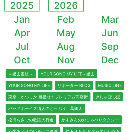
2025
2026
Jan
Feb
Mar
Apr
May
Jun
Jul
Aug
Sep
Oct
Nov
Dec
～過去番組～
YOUR SONG MY LIFE～過去
YOUR SONG MY LIFE
リポーター BLOG
MUSIC LINE
東京・かつしか 目指せ！プレミアム商店街
きしゃぽっぽ
バッドボーイズ清人のどっぷり！葛飾人
松田おさむの歌謡大行進
かすみんのおしゃべりタクシー
麻生みどりのいろはに民謡
松下サトミ 音楽っていいな♪