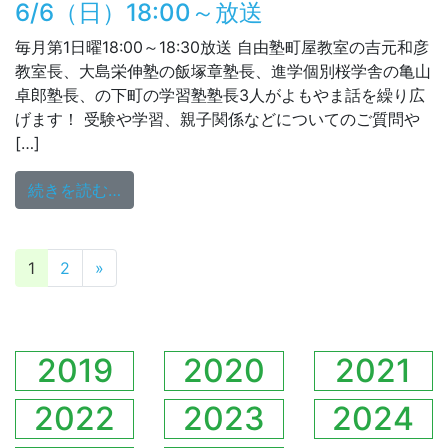
6/6（日）18:00～放送
毎月第1日曜18:00～18:30放送 自由塾町屋教室の吉元和彦
教室長、大島栄伸塾の飯塚章塾長、進学個別桜学舎の亀山
卓郎塾長、の下町の学習塾塾長3人がよもやま話を繰り広
げます！ 受験や学習、親子関係などについてのご質問や
[…]
from 6/6（日）18:00～放送
続きを読む…
投稿ナビゲーション
1
2
»
2019
2020
2021
2022
2023
2024