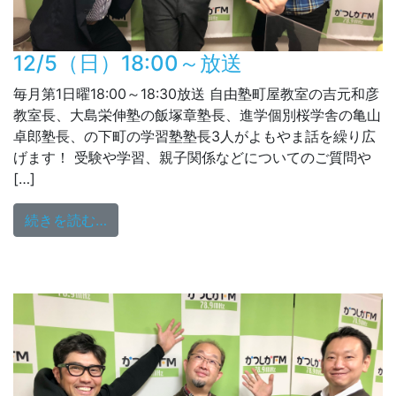
12/5（日）18:00～放送
毎月第1日曜18:00～18:30放送 自由塾町屋教室の吉元和彦
教室長、大島栄伸塾の飯塚章塾長、進学個別桜学舎の亀山
卓郎塾長、の下町の学習塾塾長3人がよもやま話を繰り広
げます！ 受験や学習、親子関係などについてのご質問や
[…]
from 12/5（日）18:00～放送
続きを読む…