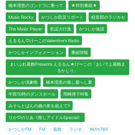
橋本理恵のゴンドラに乗って
★特別番組★
Music Rocky
かつしか防災リポート
軽音部のラジカセ
The Music Player
歌謡大行進
かつしか放談
えるるん♡けーこのValentine’s Radio
かつしかインフォメーション
番組情報
まいぷれ葛飾Presents えるるん★けーこの「おいでよ葛飾ま
るかじり」
かつしか演劇祭
橋本理恵の推し愛へし愛
午前10時のダンスホール
岡崎律子特集
みそらとばんの歳の差を超えて!!
りか♡のりあ《推しアイドルSpecial》
かつしかFM
FM
葛飾
ラジオ
#kfm789