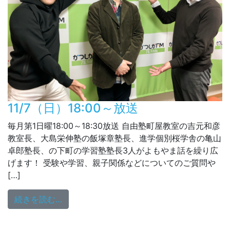
11/7（日）18:00～放送
毎月第1日曜18:00～18:30放送 自由塾町屋教室の吉元和彦
教室長、大島栄伸塾の飯塚章塾長、進学個別桜学舎の亀山
卓郎塾長、の下町の学習塾塾長3人がよもやま話を繰り広
げます！ 受験や学習、親子関係などについてのご質問や
[…]
from 11/7（日）18:00～放送
続きを読む…