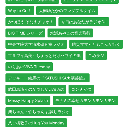
Way to Go！
大樹ゆたかのワンダフルタイム
かつぼう そなえチャオ！
今日はあなたがラジオDJ
BIG TIME シリーズ
水瀬あやこの音楽飛行
中央学院大学清水研究室ラジオ
防災ママ～ともこんが行く
マヌワイ昌美～ちょっとだけハワイの風
ごめラジ
のりあのVIVA Tuesday
アッキー・絵馬の『KATUSHIKA★演芸館』
武田恵瑠々のかつしかLive Act
コン★かつ
Messy Happy Splash
モナミの幸せカモンカモンカモン
柴ちゃん・竹ちゃん お試しラジオ
八ッ橋敬子のHug You Monday