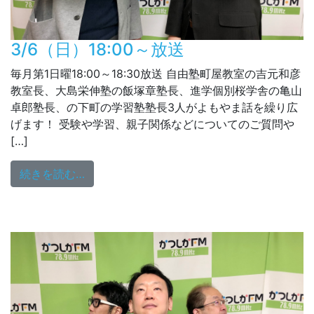
3/6（日）18:00～放送
毎月第1日曜18:00～18:30放送 自由塾町屋教室の吉元和彦
教室長、大島栄伸塾の飯塚章塾長、進学個別桜学舎の亀山
卓郎塾長、の下町の学習塾塾長3人がよもやま話を繰り広
げます！ 受験や学習、親子関係などについてのご質問や
[…]
from 3/6（日）18:00～放送
続きを読む…