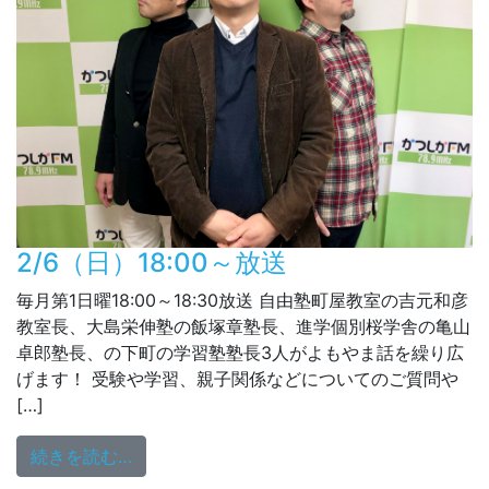
2/6（日）18:00～放送
毎月第1日曜18:00～18:30放送 自由塾町屋教室の吉元和彦
教室長、大島栄伸塾の飯塚章塾長、進学個別桜学舎の亀山
卓郎塾長、の下町の学習塾塾長3人がよもやま話を繰り広
げます！ 受験や学習、親子関係などについてのご質問や
[…]
from 2/6（日）18:00～放送
続きを読む…