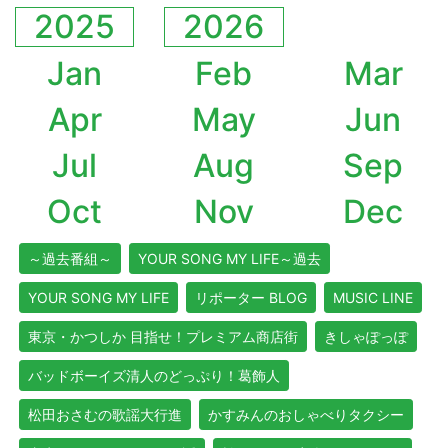
2025
2026
Jan
Feb
Mar
Apr
May
Jun
Jul
Aug
Sep
Oct
Nov
Dec
～過去番組～
YOUR SONG MY LIFE～過去
YOUR SONG MY LIFE
リポーター BLOG
MUSIC LINE
東京・かつしか 目指せ！プレミアム商店街
きしゃぽっぽ
バッドボーイズ清人のどっぷり！葛飾人
松田おさむの歌謡大行進
かすみんのおしゃべりタクシー