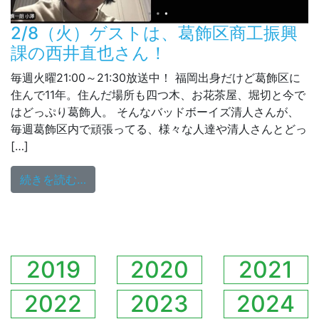
2/8（火）ゲストは、葛飾区商工振興
課の西井直也さん！
毎週火曜21:00～21:30放送中！ 福岡出身だけど葛飾区に
住んで11年。住んだ場所も四つ木、お花茶屋、堀切と今で
はどっぷり葛飾人。 そんなバッドボーイズ清人さんが、
毎週葛飾区内で頑張ってる、様々な人達や清人さんとどっ
[…]
from 2/8（火）ゲストは、葛飾区商工振興
続きを読む…
2019
2020
2021
2022
2023
2024