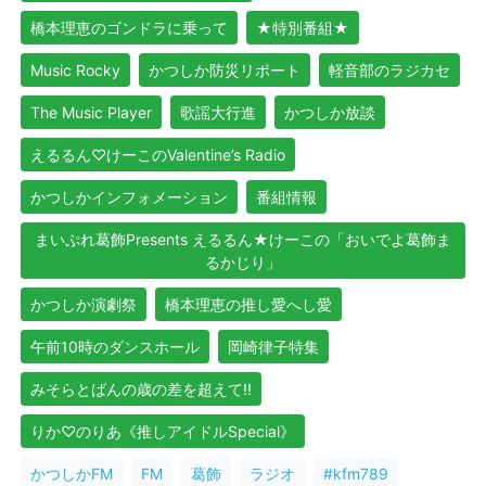
橋本理恵のゴンドラに乗って
★特別番組★
Music Rocky
かつしか防災リポート
軽音部のラジカセ
The Music Player
歌謡大行進
かつしか放談
えるるん♡けーこのValentine’s Radio
かつしかインフォメーション
番組情報
まいぷれ葛飾Presents えるるん★けーこの「おいでよ葛飾ま
るかじり」
かつしか演劇祭
橋本理恵の推し愛へし愛
午前10時のダンスホール
岡崎律子特集
みそらとばんの歳の差を超えて!!
りか♡のりあ《推しアイドルSpecial》
かつしかFM
FM
葛飾
ラジオ
#kfm789