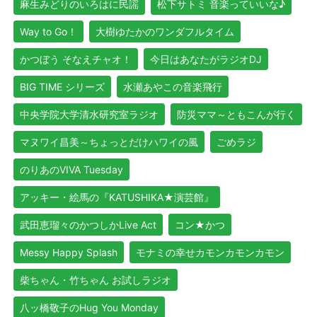
麻生みどりのいろはに民謡
松下サトミ 音楽っていいな♪
Way to Go！
大樹ゆたかのワンダフルタイム
かつぼう そなえチャオ！
今日はあなたがラジオDJ
BIG TIME シリーズ
水瀬あやこの音楽飛行
中央学院大学清水研究室ラジオ
防災ママ～ともこんが行く
マヌワイ昌美～ちょっとだけハワイの風
ごめラジ
のりあのVIVA Tuesday
アッキー・絵馬の『KATUSHIKA★演芸館』
武田恵瑠々のかつしかLive Act
コン★かつ
Messy Happy Splash
モナミの幸せカモンカモンカモン
柴ちゃん・竹ちゃん お試しラジオ
八ッ橋敬子のHug You Monday