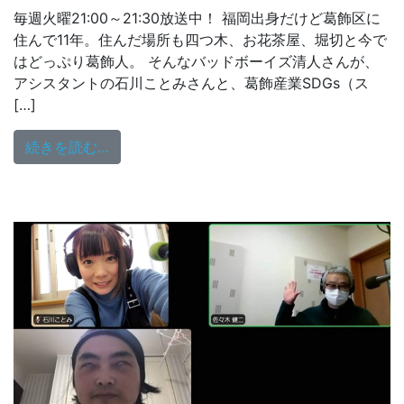
毎週火曜21:00～21:30放送中！ 福岡出身だけど葛飾区に
住んで11年。住んだ場所も四つ木、お花茶屋、堀切と今で
はどっぷり葛飾人。 そんなバッドボーイズ清人さんが、
アシスタントの石川ことみさんと、葛飾産業SDGs（ス
[…]
from 2/14（火）ゲストは、葛飾区商工振
続きを読む…