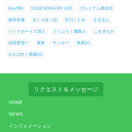
#ys789
YOUR SONG MY LIFE
プレミアム商店街
坂田幸康
きしゃぽっぽ
石川ことみ
えるるん
バッドボーイズ清人
どっぷり！葛飾人
こすぎちか
武田恵瑠々
電車
サッカー
南葛SC
がんばれ！南葛SC
リクエスト＆メッセージ
HOME
NEWS
インフォメーション