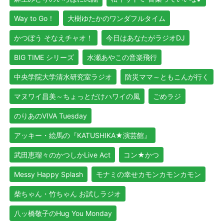
Way to Go！
大樹ゆたかのワンダフルタイム
かつぼう そなえチャオ！
今日はあなたがラジオDJ
BIG TIME シリーズ
水瀬あやこの音楽飛行
中央学院大学清水研究室ラジオ
防災ママ～ともこんが行く
マヌワイ昌美～ちょっとだけハワイの風
ごめラジ
のりあのVIVA Tuesday
アッキー・絵馬の『KATUSHIKA★演芸館』
武田恵瑠々のかつしかLive Act
コン★かつ
Messy Happy Splash
モナミの幸せカモンカモンカモン
柴ちゃん・竹ちゃん お試しラジオ
八ッ橋敬子のHug You Monday