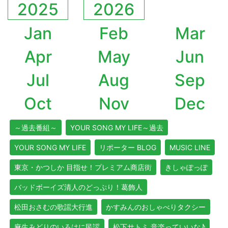
2025
2026
Jan
Feb
Mar
Apr
May
Jun
Jul
Aug
Sep
Oct
Nov
Dec
～過去番組～
YOUR SONG MY LIFE～過去
YOUR SONG MY LIFE
リポーター BLOG
MUSIC LINE
東京・かつしか 目指せ！プレミアム商店街
きしゃぽっぽ
バッドボーイズ清人のどっぷり！葛飾人
松田おさむの歌謡大行進
かすみんのおしゃべりタクシー
麻生みどりのいろはに民謡
松下サトミ 音楽っていいな♪