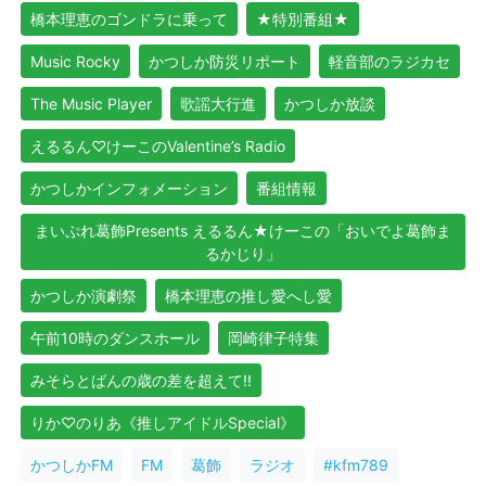
橋本理恵のゴンドラに乗って
★特別番組★
Music Rocky
かつしか防災リポート
軽音部のラジカセ
The Music Player
歌謡大行進
かつしか放談
えるるん♡けーこのValentine’s Radio
かつしかインフォメーション
番組情報
まいぷれ葛飾Presents えるるん★けーこの「おいでよ葛飾ま
るかじり」
かつしか演劇祭
橋本理恵の推し愛へし愛
午前10時のダンスホール
岡崎律子特集
みそらとばんの歳の差を超えて!!
りか♡のりあ《推しアイドルSpecial》
かつしかFM
FM
葛飾
ラジオ
#kfm789