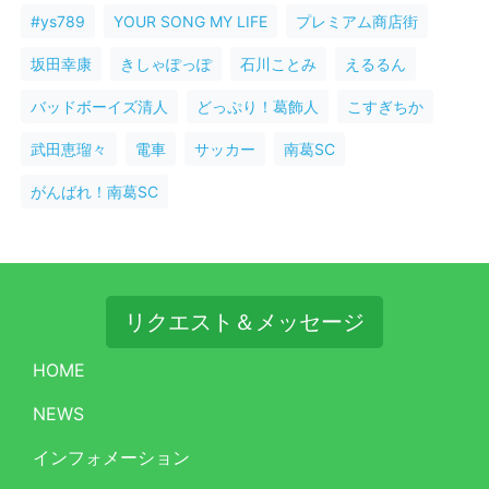
#ys789
YOUR SONG MY LIFE
プレミアム商店街
坂田幸康
きしゃぽっぽ
石川ことみ
えるるん
バッドボーイズ清人
どっぷり！葛飾人
こすぎちか
武田恵瑠々
電車
サッカー
南葛SC
がんばれ！南葛SC
リクエスト＆メッセージ
HOME
NEWS
インフォメーション