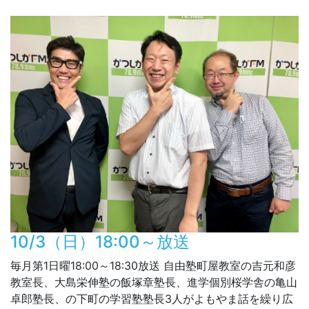
10/3（日）18:00～放送
毎月第1日曜18:00～18:30放送 自由塾町屋教室の吉元和彦
教室長、大島栄伸塾の飯塚章塾長、進学個別桜学舎の亀山
卓郎塾長、の下町の学習塾塾長3人がよもやま話を繰り広