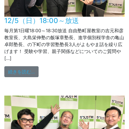
12/5（日）18:00～放送
毎月第1日曜18:00～18:30放送 自由塾町屋教室の吉元和彦
教室長、大島栄伸塾の飯塚章塾長、進学個別桜学舎の亀山
卓郎塾長、の下町の学習塾塾長3人がよもやま話を繰り広
げます！ 受験や学習、親子関係などについてのご質問や
[…]
from 12/5（日）18:00～放送
続きを読む…