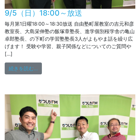
9/5（日）18:00～放送
毎月第1日曜18:00～18:30放送 自由塾町屋教室の吉元和彦
教室長、大島栄伸塾の飯塚章塾長、進学個別桜学舎の亀山
卓郎塾長、の下町の学習塾塾長3人がよもやま話を繰り広
げます！ 受験や学習、親子関係などについてのご質問や
[…]
from 9/5（日）18:00～放送
続きを読む…