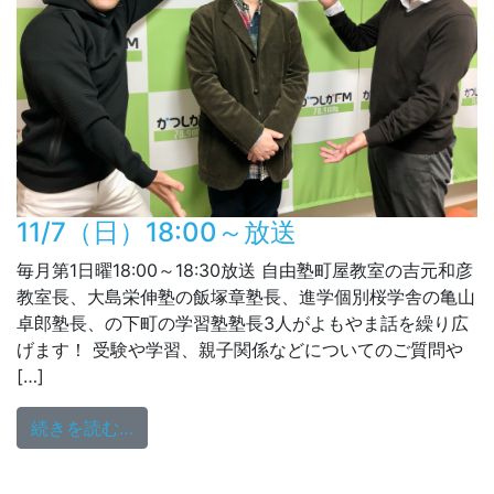
11/7（日）18:00～放送
毎月第1日曜18:00～18:30放送 自由塾町屋教室の吉元和彦
教室長、大島栄伸塾の飯塚章塾長、進学個別桜学舎の亀山
卓郎塾長、の下町の学習塾塾長3人がよもやま話を繰り広
げます！ 受験や学習、親子関係などについてのご質問や
[…]
from 11/7（日）18:00～放送
続きを読む…