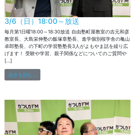
3/6（日）18:00～放送
毎月第1日曜18:00～18:30放送 自由塾町屋教室の吉元和彦
教室長、大島栄伸塾の飯塚章塾長、進学個別桜学舎の亀山
卓郎塾長、の下町の学習塾塾長3人がよもやま話を繰り広
げます！ 受験や学習、親子関係などについてのご質問や
[…]
from 3/6（日）18:00～放送
続きを読む…