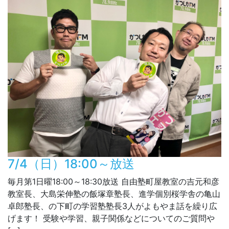
7/4（日）18:00～放送
毎月第1日曜18:00～18:30放送 自由塾町屋教室の吉元和彦
教室長、大島栄伸塾の飯塚章塾長、進学個別桜学舎の亀山
卓郎塾長、の下町の学習塾塾長3人がよもやま話を繰り広
げます！ 受験や学習、親子関係などについてのご質問や