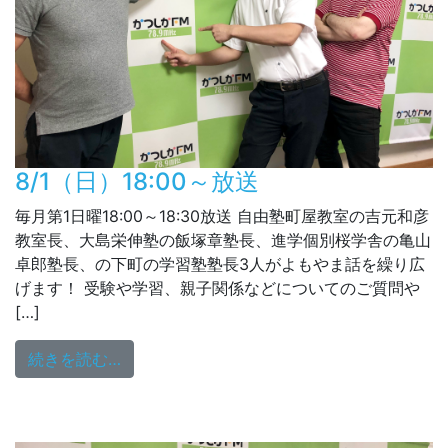
8/1（日）18:00～放送
毎月第1日曜18:00～18:30放送 自由塾町屋教室の吉元和彦
教室長、大島栄伸塾の飯塚章塾長、進学個別桜学舎の亀山
卓郎塾長、の下町の学習塾塾長3人がよもやま話を繰り広
げます！ 受験や学習、親子関係などについてのご質問や
[…]
from 8/1（日）18:00～放送
続きを読む…