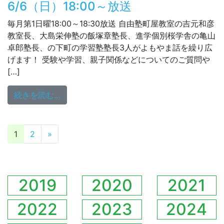
6/6（日）18:00～放送
毎月第1日曜18:00～18:30放送 自由塾町屋教室の吉元和彦
教室長、大島栄伸塾の飯塚章塾長、進学個別桜学舎の亀山
卓郎塾長、の下町の学習塾塾長3人がよもやま話を繰り広
げます！ 受験や学習、親子関係などについてのご質問や
[…]
from 6/6（日）18:00～放送
続きを読む…
投稿ナビゲーション
1
2
»
2019
2020
2021
2022
2023
2024