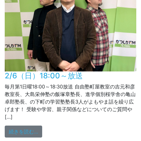
2/6（日）18:00～放送
毎月第1日曜18:00～18:30放送 自由塾町屋教室の吉元和彦
教室長、大島栄伸塾の飯塚章塾長、進学個別桜学舎の亀山
卓郎塾長、の下町の学習塾塾長3人がよもやま話を繰り広
げます！ 受験や学習、親子関係などについてのご質問や
[…]
from 2/6（日）18:00～放送
続きを読む…