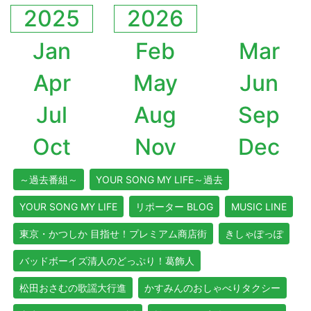
2025
2026
Jan
Feb
Mar
Apr
May
Jun
Jul
Aug
Sep
Oct
Nov
Dec
～過去番組～
YOUR SONG MY LIFE～過去
YOUR SONG MY LIFE
リポーター BLOG
MUSIC LINE
東京・かつしか 目指せ！プレミアム商店街
きしゃぽっぽ
バッドボーイズ清人のどっぷり！葛飾人
松田おさむの歌謡大行進
かすみんのおしゃべりタクシー