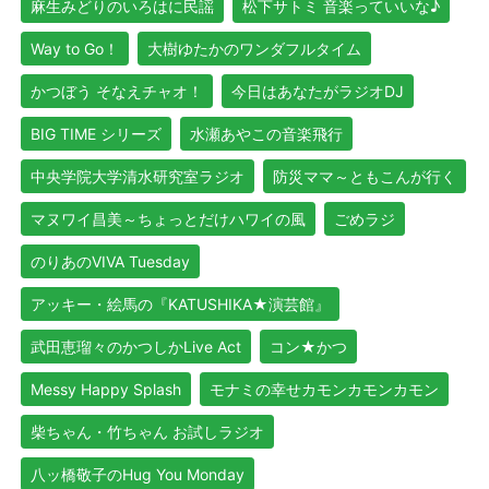
麻生みどりのいろはに民謡
松下サトミ 音楽っていいな♪
Way to Go！
大樹ゆたかのワンダフルタイム
かつぼう そなえチャオ！
今日はあなたがラジオDJ
BIG TIME シリーズ
水瀬あやこの音楽飛行
中央学院大学清水研究室ラジオ
防災ママ～ともこんが行く
マヌワイ昌美～ちょっとだけハワイの風
ごめラジ
のりあのVIVA Tuesday
アッキー・絵馬の『KATUSHIKA★演芸館』
武田恵瑠々のかつしかLive Act
コン★かつ
Messy Happy Splash
モナミの幸せカモンカモンカモン
柴ちゃん・竹ちゃん お試しラジオ
八ッ橋敬子のHug You Monday