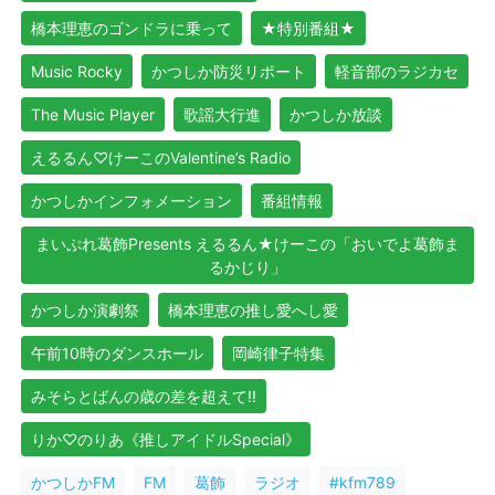
橋本理恵のゴンドラに乗って
★特別番組★
Music Rocky
かつしか防災リポート
軽音部のラジカセ
The Music Player
歌謡大行進
かつしか放談
えるるん♡けーこのValentine’s Radio
かつしかインフォメーション
番組情報
まいぷれ葛飾Presents えるるん★けーこの「おいでよ葛飾ま
るかじり」
かつしか演劇祭
橋本理恵の推し愛へし愛
午前10時のダンスホール
岡崎律子特集
みそらとばんの歳の差を超えて!!
りか♡のりあ《推しアイドルSpecial》
かつしかFM
FM
葛飾
ラジオ
#kfm789