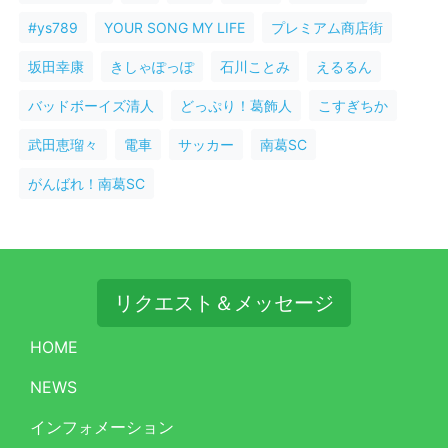
#ys789
YOUR SONG MY LIFE
プレミアム商店街
坂田幸康
きしゃぽっぽ
石川ことみ
えるるん
バッドボーイズ清人
どっぷり！葛飾人
こすぎちか
武田恵瑠々
電車
サッカー
南葛SC
がんばれ！南葛SC
リクエスト＆メッセージ
HOME
NEWS
インフォメーション