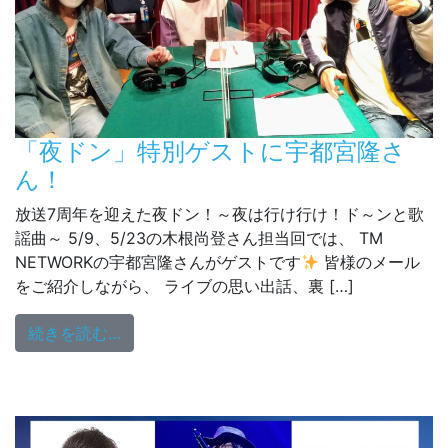
「夜ドン」特別ゲストに宇都宮隆さ
ん！
放送7周年を迎えた夜ドン！～夜は行け行け！ド～ンと歌
謡曲～ 5/9、5/23の木根尚登さん担当回では、 TM
NETWORKの宇都宮隆さんがゲストです
皆様のメール
をご紹介しながら、 ライブの思い出話、裏 […]
from 「夜ドン」特別ゲストに宇都宮隆さん
続きを読む…