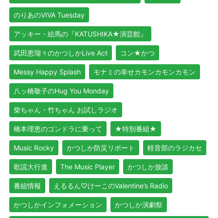
のりあのVIVA Tuesday
アッキー・絵馬の『KATUSHIKA★演芸館』
武田恵瑠々のかつしかLive Act
コン★かつ
Messy Happy Splash
モナミの幸せカモンカモンカモン
八ッ橋敬子のHug You Monday
柴ちゃん・竹ちゃん お試しラジオ
橋本理恵のゴンドラに乗って
★特別番組★
Music Rocky
かつしか防災リポート
軽音部のラジカセ
歌謡大行進
The Music Player
かつしか放談
番組情報
えるるん♡けーこのValentine’s Radio
かつしかインフォメーション
かつしか演劇祭