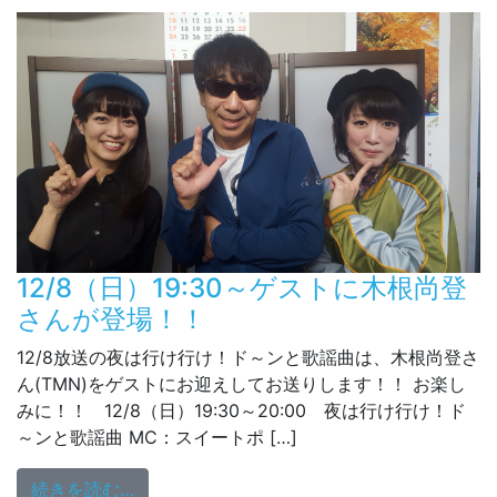
12/8（日）19:30～ゲストに木根尚登
さんが登場！！
12/8放送の夜は行け行け！ド～ンと歌謡曲は、木根尚登さ
ん(TMN)をゲストにお迎えしてお送りします！！ お楽し
みに！！ 12/8（日）19:30～20:00 夜は行け行け！ド
～ンと歌謡曲 MC：スイートポ […]
from 12/8（日）19:30～ゲストに木根尚
続きを読む…