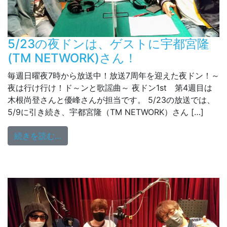
5/23の夜ドンは、ゲストに宇都宮隆
(TM NETWORK)さん！
毎週日曜夜7時から放送中！放送7周年を迎えた夜ドン！～
夜は行け行け！ド～ンと歌謡曲～ 夜ドン1st 第4週目は
木根尚登さんと優峰さんが担当です。 5/23の放送では、
5/9に引き続き、宇都宮隆（TM NETWORK）さん […]
from 5/23の夜ドンは、ゲストに宇都宮隆(TM
続きを読む…