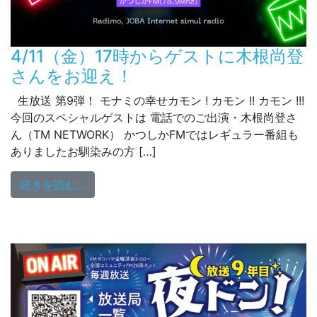
4/11（金）17時からゲストに木根尚登
さんをお迎え！
生放送 第9弾！ モナミの幸せカモン ! カモン !! カモン !!!
今回のスペシャルゲストは 電話でのご出演・木根尚登さ
ん（TM NETWORK） かつしかFMではレギュラー番組も
ありましたお馴染みの方 […]
from 4/11（金）17時からゲストに木根尚
続きを読む…