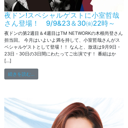
夜ドン!スペシャルゲストに小室哲哉
さん登場！ 9/9&23＆30㈮22時～
夜ドンの第2週目＆4週目はTM NETWORKの木根尚登さん
担当回。 今月はいよいよ満を持して、小室哲哉さんがス
ペシャルゲストとして登場！！ なんと、放送は9月9日・
23日・30日の3日間にわたってご出演です！ 番組はか
[…]
from 夜ドン!スペシャルゲストに小室哲哉さん
続きを読む…