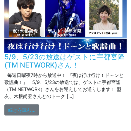
5/9、5/23の放送はゲストに宇都宮隆
(TM NETWORK)さん！
毎週日曜夜7時から放送中！ 『夜は行け行け！ド～ンと
歌謡曲！』 5/9、5/23の放送では、ゲストに宇都宮隆
（TM NETWORK）さんをお迎えしてお送りします！ 盟
友、木根尚登さんとのトーク […]
from 5/9、5/23の放送はゲストに宇都宮隆(T
続きを読む…