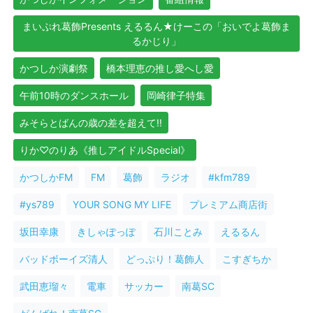
まいぷれ葛飾Presents えるるん★けーこの「おいでよ葛飾ま
るかじり」
かつしか演劇祭
橋本理恵の推し愛へし愛
午前10時のダンスホール
岡崎律子特集
みそらとばんの歳の差を超えて!!
りか♡のりあ《推しアイドルSpecial》
かつしかFM
FM
葛飾
ラジオ
#kfm789
#ys789
YOUR SONG MY LIFE
プレミアム商店街
坂田幸康
きしゃぽっぽ
石川ことみ
えるるん
バッドボーイズ清人
どっぷり！葛飾人
こすぎちか
武田恵瑠々
電車
サッカー
南葛SC