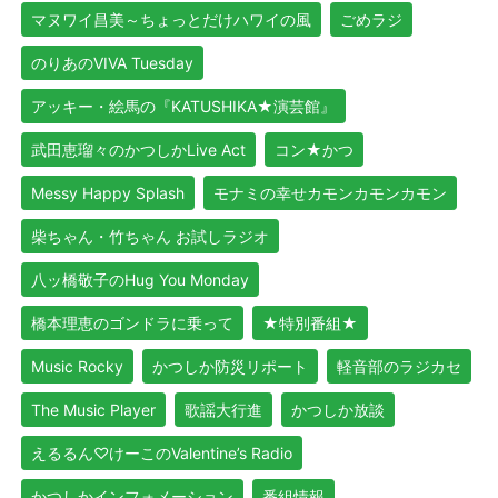
マヌワイ昌美～ちょっとだけハワイの風
ごめラジ
のりあのVIVA Tuesday
アッキー・絵馬の『KATUSHIKA★演芸館』
武田恵瑠々のかつしかLive Act
コン★かつ
Messy Happy Splash
モナミの幸せカモンカモンカモン
柴ちゃん・竹ちゃん お試しラジオ
八ッ橋敬子のHug You Monday
橋本理恵のゴンドラに乗って
★特別番組★
Music Rocky
かつしか防災リポート
軽音部のラジカセ
The Music Player
歌謡大行進
かつしか放談
えるるん♡けーこのValentine’s Radio
かつしかインフォメーション
番組情報