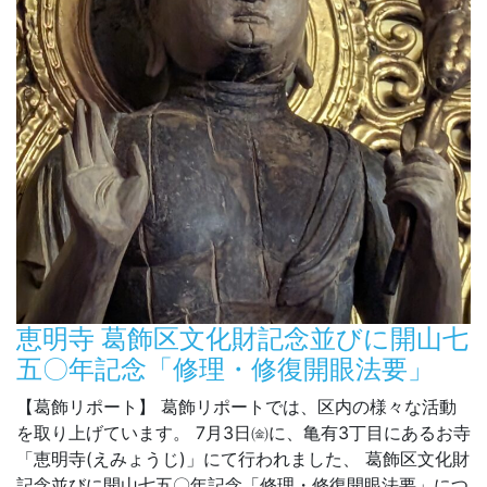
恵明寺 葛飾区文化財記念並びに開山七
五〇年記念「修理・修復開眼法要」
【葛飾リポート】 葛飾リポートでは、区内の様々な活動
を取り上げています。 7月3日㈮に、亀有3丁目にあるお寺
「恵明寺(えみょうじ)」にて行われました、 葛飾区文化財
記念並びに開山七五〇年記念「修理・修復開眼法要」につ