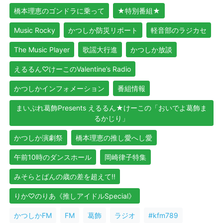
橋本理恵のゴンドラに乗って
★特別番組★
Music Rocky
かつしか防災リポート
軽音部のラジカセ
The Music Player
歌謡大行進
かつしか放談
えるるん♡けーこのValentine’s Radio
かつしかインフォメーション
番組情報
まいぷれ葛飾Presents えるるん★けーこの「おいでよ葛飾ま
るかじり」
かつしか演劇祭
橋本理恵の推し愛へし愛
午前10時のダンスホール
岡崎律子特集
みそらとばんの歳の差を超えて!!
りか♡のりあ《推しアイドルSpecial》
かつしかFM
FM
葛飾
ラジオ
#kfm789