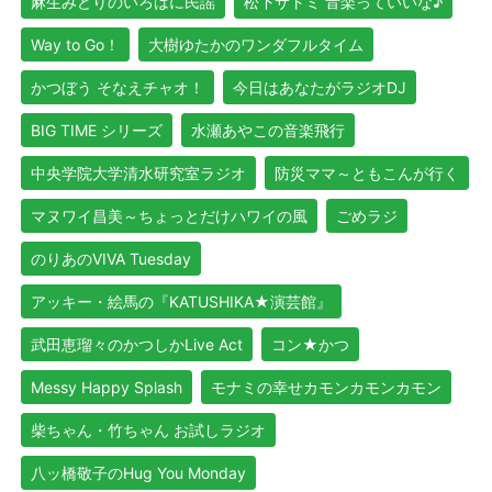
麻生みどりのいろはに民謡
松下サトミ 音楽っていいな♪
Way to Go！
大樹ゆたかのワンダフルタイム
かつぼう そなえチャオ！
今日はあなたがラジオDJ
BIG TIME シリーズ
水瀬あやこの音楽飛行
中央学院大学清水研究室ラジオ
防災ママ～ともこんが行く
マヌワイ昌美～ちょっとだけハワイの風
ごめラジ
のりあのVIVA Tuesday
アッキー・絵馬の『KATUSHIKA★演芸館』
武田恵瑠々のかつしかLive Act
コン★かつ
Messy Happy Splash
モナミの幸せカモンカモンカモン
柴ちゃん・竹ちゃん お試しラジオ
八ッ橋敬子のHug You Monday