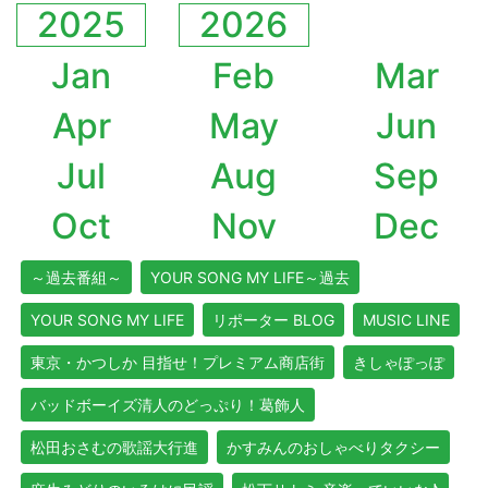
2025
2026
Jan
Feb
Mar
Apr
May
Jun
Jul
Aug
Sep
Oct
Nov
Dec
～過去番組～
YOUR SONG MY LIFE～過去
YOUR SONG MY LIFE
リポーター BLOG
MUSIC LINE
東京・かつしか 目指せ！プレミアム商店街
きしゃぽっぽ
バッドボーイズ清人のどっぷり！葛飾人
松田おさむの歌謡大行進
かすみんのおしゃべりタクシー