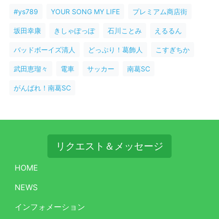
#ys789
YOUR SONG MY LIFE
プレミアム商店街
坂田幸康
きしゃぽっぽ
石川ことみ
えるるん
バッドボーイズ清人
どっぷり！葛飾人
こすぎちか
武田恵瑠々
電車
サッカー
南葛SC
がんばれ！南葛SC
リクエスト＆メッセージ
HOME
NEWS
インフォメーション