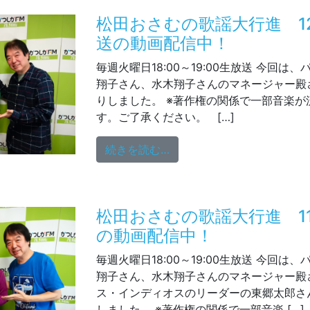
松田おさむの歌謡大行進 12
送の動画配信中！
毎週火曜日18:00～19:00生放送 今回は
翔子さん、水木翔子さんのマネージャー殿
りしました。 ※著作権の関係で一部音楽が
す。ご了承ください。 […]
from 松田おさむの歌謡大
続きを読む…
松田おさむの歌謡大行進 11
の動画配信中！
毎週火曜日18:00～19:00生放送 今回は
翔子さん、水木翔子さんのマネージャー殿
ス・インディオスのリーダーの東郷太郎さ
しました。 ※著作権の関係で一部音楽 […]