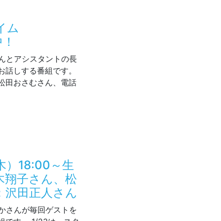
タイム
中！
かさんとアシスタントの長
お話しする番組です。
松田おさむさん、電話
フルタイム 1/23（木）放送の動画配信中！
）18:00～生
木翔子さん、松
：沢田正人さん
ゆたかさんが毎回ゲストを