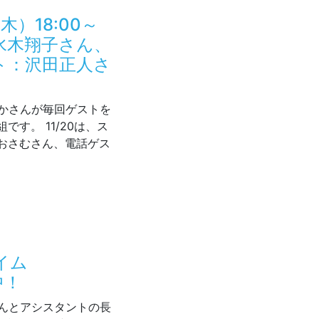
木）18:00～
水木翔子さん、
ト：沢田正人さ
ゆたかさんが毎回ゲストを
す。 11/20は、ス
おさむさん、電話ゲス
11/20（木）18:00～生放送 スタジオゲスト：水木翔子さ
タイム
中！
かさんとアシスタントの長