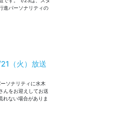
す。 1/23は、スタ
行進パーソナリティの
1/23（木）18:00～生放送 スタジオゲスト：水木翔子さん
21（火）放送
、パーソナリティに水木
さんをお迎えしてお送
流れない場合がありま
行進 1/21（火）放送の動画配信中！