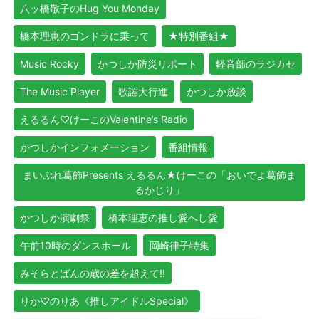
八ッ橋敬子のHug You Monday
橋本理恵のゴンドラに乗って
★特別番組★
Music Rocky
かつしか防災リポート
軽音部のラジカセ
The Music Player
歌謡大行進
かつしか放談
えるるん♡けーこのValentine’s Radio
かつしかインフォメーション
番組情報
まいぷれ葛飾Presents えるるん★けーこの「おいでよ葛飾ま
るかじり」
かつしか演劇祭
橋本理恵の推し愛へし愛
午前10時のダンスホール
岡崎律子特集
みそらとばんの歳の差を超えて!!
りか♡のりあ《推しアイドルSpecial》