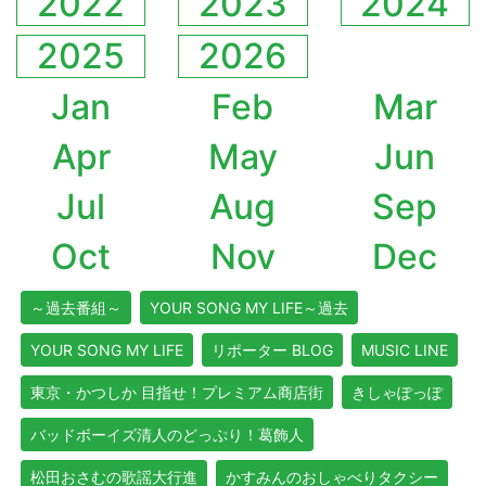
2022
2023
2024
2025
2026
Jan
Feb
Mar
Apr
May
Jun
Jul
Aug
Sep
Oct
Nov
Dec
～過去番組～
YOUR SONG MY LIFE～過去
YOUR SONG MY LIFE
リポーター BLOG
MUSIC LINE
東京・かつしか 目指せ！プレミアム商店街
きしゃぽっぽ
バッドボーイズ清人のどっぷり！葛飾人
松田おさむの歌謡大行進
かすみんのおしゃべりタクシー