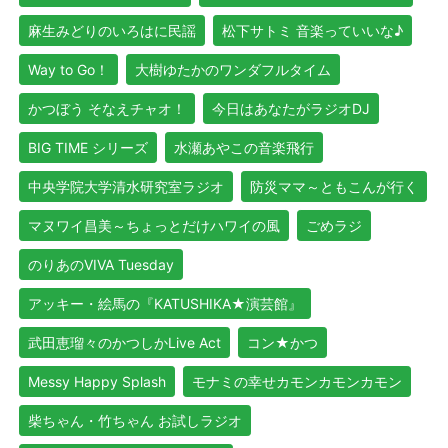
麻生みどりのいろはに民謡
松下サトミ 音楽っていいな♪
Way to Go！
大樹ゆたかのワンダフルタイム
かつぼう そなえチャオ！
今日はあなたがラジオDJ
BIG TIME シリーズ
水瀬あやこの音楽飛行
中央学院大学清水研究室ラジオ
防災ママ～ともこんが行く
マヌワイ昌美～ちょっとだけハワイの風
ごめラジ
のりあのVIVA Tuesday
アッキー・絵馬の『KATUSHIKA★演芸館』
武田恵瑠々のかつしかLive Act
コン★かつ
Messy Happy Splash
モナミの幸せカモンカモンカモン
柴ちゃん・竹ちゃん お試しラジオ