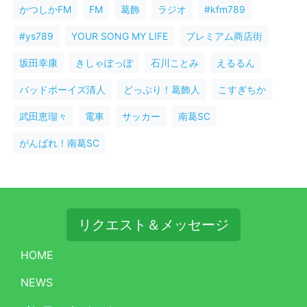
かつしかFM
FM
葛飾
ラジオ
#kfm789
#ys789
YOUR SONG MY LIFE
プレミアム商店街
坂田幸康
きしゃぽっぽ
石川ことみ
えるるん
バッドボーイズ清人
どっぷり！葛飾人
こすぎちか
武田恵瑠々
電車
サッカー
南葛SC
がんばれ！南葛SC
リクエスト＆メッセージ
HOME
NEWS