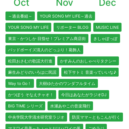
Oct
Nov
Dec
～過去番組～
YOUR SONG MY LIFE～過去
YOUR SONG MY LIFE
リポーター BLOG
MUSIC LINE
東京・かつしか 目指せ！プレミアム商店街
きしゃぽっぽ
バッドボーイズ清人のどっぷり！葛飾人
松田おさむの歌謡大行進
かすみんのおしゃべりタクシー
麻生みどりのいろはに民謡
松下サトミ 音楽っていいな♪
Way to Go！
大樹ゆたかのワンダフルタイム
かつぼう そなえチャオ！
今日はあなたがラジオDJ
BIG TIME シリーズ
水瀬あやこの音楽飛行
中央学院大学清水研究室ラジオ
防災ママ～ともこんが行く
マヌワイ昌美～ちょっとだけハワイの風
ごめラジ