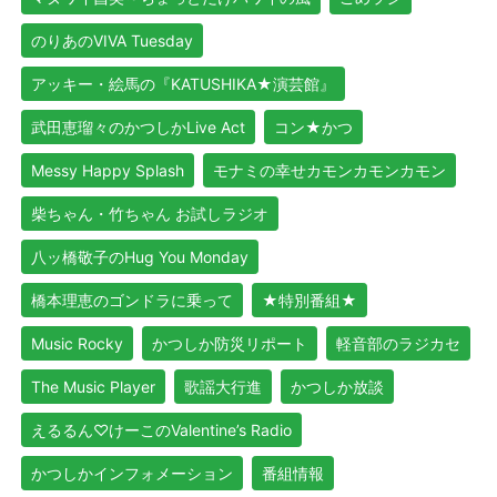
のりあのVIVA Tuesday
アッキー・絵馬の『KATUSHIKA★演芸館』
武田恵瑠々のかつしかLive Act
コン★かつ
Messy Happy Splash
モナミの幸せカモンカモンカモン
柴ちゃん・竹ちゃん お試しラジオ
八ッ橋敬子のHug You Monday
橋本理恵のゴンドラに乗って
★特別番組★
Music Rocky
かつしか防災リポート
軽音部のラジカセ
The Music Player
歌謡大行進
かつしか放談
えるるん♡けーこのValentine’s Radio
かつしかインフォメーション
番組情報