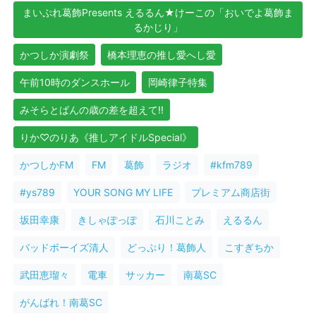
まいぷれ葛飾Presents えるるん★けーこの「おいでよ葛飾ま
るかじり」
かつしか演劇祭
橋本理恵の推し愛へし愛
午前10時のダンスホール
岡崎律子特集
みそらとばんの歳の差を超えて!!
りか♡のりあ《推しアイドルSpecial》
かつしかFM
FM
葛飾
ラジオ
#kfm789
#ys789
YOUR SONG MY LIFE
プレミアム商店街
坂田幸康
きしゃぽっぽ
石川ことみ
えるるん
バッドボーイズ清人
どっぷり！葛飾人
こすぎちか
武田恵瑠々
電車
サッカー
南葛SC
がんばれ！南葛SC