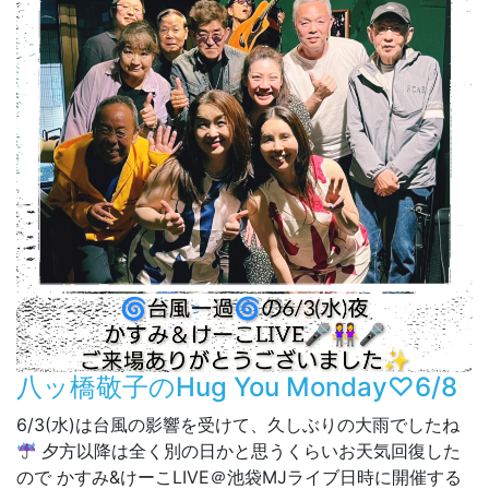
八ッ橋敬子のHug You Monday♡6/8
6/3(水)は台風の影響を受けて、久しぶりの大雨でしたね
夕方以降は全く別の日かと思うくらいお天気回復した
ので かすみ&けーこLIVE＠池袋MJライブ日時に開催する