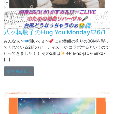
八ッ橋敬子のHug You Monday♡6/1
みんなぁ〜
聞いてぇ〜
この番組の拘りのBGMを彩っ
てくれている2組のアーティストが コラボするというので
行ってきました！！ その2組は
→Pia-no-jaC←&#x27
[…]
from 八ッ橋敬子のHug You Monday♡6/1
続きを読む…