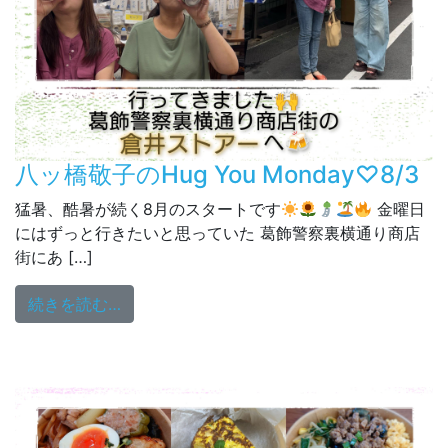
八ッ橋敬子のHug You Monday♡8/3
猛暑、酷暑が続く8月のスタートです
金曜日
にはずっと行きたいと思っていた 葛飾警察裏横通り商店
街にあ […]
from 八ッ橋敬子のHug You Monday♡8/3
続きを読む…