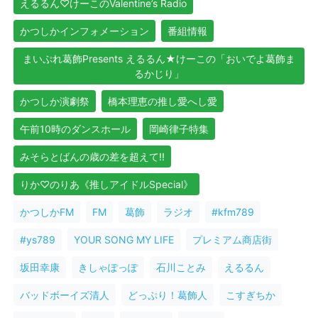
えるるん♡けーこのValentine’s Radio
かつしかインフォメーション
番組情報
まいぷれ葛飾Presents えるるん★けーこの「おいでよ葛飾ま
るかじり」
かつしか演劇祭
橋本理恵の推し愛へし愛
午前10時のダンスホール
岡崎律子特集
みそらとばんの歳の差を超えて!!
りか♡のりあ《推しアイドルSpecial》
かつしかFM
FM
葛飾
ラジオ
#kfm789
#ys789
YOUR SONG MY LIFE
プレミアム商店街
坂田幸康
きしゃぽっぽ
石川ことみ
えるるん
バッドボーイズ清人
どっぷり！葛飾人
こすぎちか