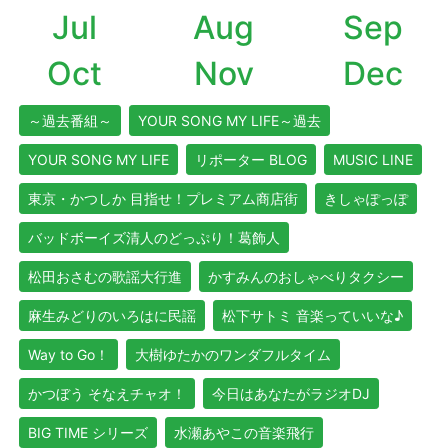
Jul
Aug
Sep
Oct
Nov
Dec
～過去番組～
YOUR SONG MY LIFE～過去
YOUR SONG MY LIFE
リポーター BLOG
MUSIC LINE
東京・かつしか 目指せ！プレミアム商店街
きしゃぽっぽ
バッドボーイズ清人のどっぷり！葛飾人
松田おさむの歌謡大行進
かすみんのおしゃべりタクシー
麻生みどりのいろはに民謡
松下サトミ 音楽っていいな♪
Way to Go！
大樹ゆたかのワンダフルタイム
かつぼう そなえチャオ！
今日はあなたがラジオDJ
BIG TIME シリーズ
水瀬あやこの音楽飛行