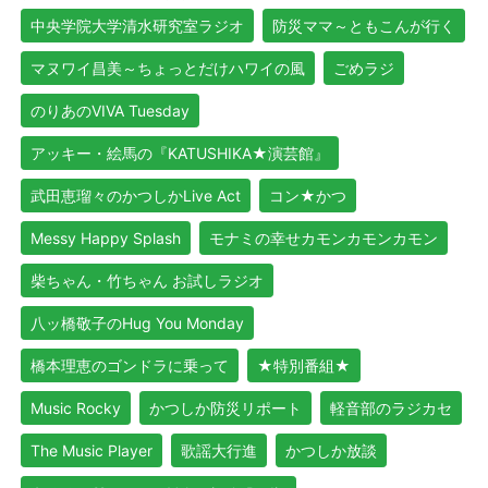
中央学院大学清水研究室ラジオ
防災ママ～ともこんが行く
マヌワイ昌美～ちょっとだけハワイの風
ごめラジ
のりあのVIVA Tuesday
アッキー・絵馬の『KATUSHIKA★演芸館』
武田恵瑠々のかつしかLive Act
コン★かつ
Messy Happy Splash
モナミの幸せカモンカモンカモン
柴ちゃん・竹ちゃん お試しラジオ
八ッ橋敬子のHug You Monday
橋本理恵のゴンドラに乗って
★特別番組★
Music Rocky
かつしか防災リポート
軽音部のラジカセ
The Music Player
歌謡大行進
かつしか放談