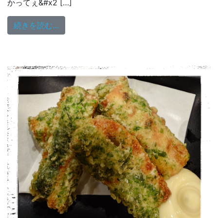
かってぇ&#x2 […]
from 八ッ橋敬子のHug You Monday♡7/27
続きを読む…