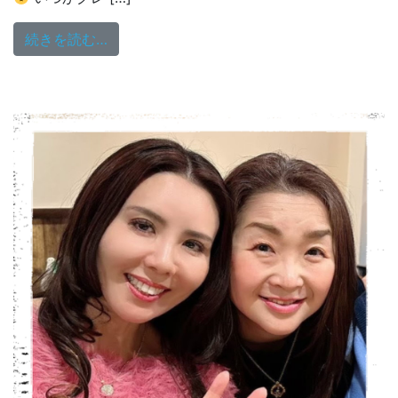
from 八ッ橋敬子のHug You Monday♡7/6
続きを読む…