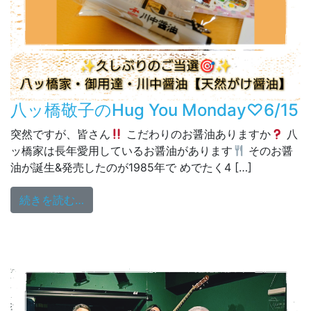
八ッ橋敬子のHug You Monday♡6/15
突然ですが、皆さん
こだわりのお醤油ありますか
八
ッ橋家は長年愛用しているお醤油があります
そのお醤
油が誕生&発売したのが1985年で めでたく4 […]
from 八ッ橋敬子のHug You Monday♡6/15
続きを読む…