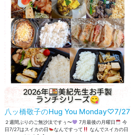
八ッ橋敬子のHug You Monday♡7/27
２週間ぶりのご無沙汰ですぅ〜
7月最後の月曜日
今
日7/27はスイカの日
なんですって
なんでスイカの日