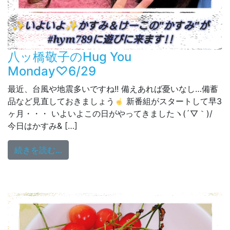
八ッ橋敬子のHug You
Monday♡6/29
最近、台風や地震多いですね!! 備えあれば憂いなし…備蓄
品など見直しておきましょう
新番組がスタートして早3
ヶ月・・・ いよいよこの日がやってきましたヽ(´▽｀)/
今日はかすみ& […]
from 八ッ橋敬子のHug You Monday♡6/29
続きを読む…