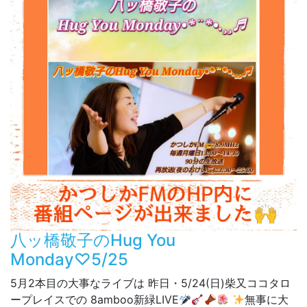
八ッ橋敬子のHug You
Monday♡5/25
5月2本目の大事なライブは 昨日・5/24(日)柴又ココタロ
ープレイスでの 8amboo新緑LIVE
無事に大