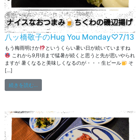
八ッ橋敬子のHug You Monday♡7/13
もう梅雨明けか
というくらい暑い日が続いていますね
これから9月頃まで猛暑が続くと思うと先が思いやられ
ますが 暑くなると美味しくなるのが・・・生ビール
そ
[…]
from 八ッ橋敬子のHug You Monday♡7/13
続きを読む…