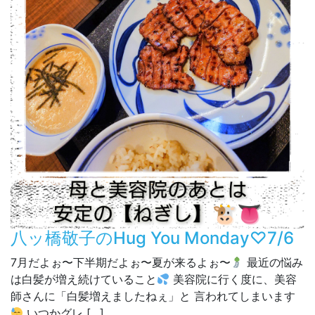
八ッ橋敬子のHug You Monday♡7/6
7月だよぉ〜下半期だよぉ〜夏が来るよぉ〜
最近の悩み
は白髪が増え続けていること
美容院に行く度に、美容
師さんに「白髪増えましたねぇ」と 言われてしまいます
いつかグレ […]