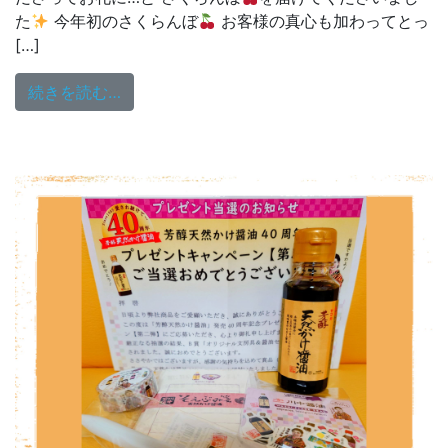
た
今年初のさくらんぼ
お客様の真心も加わってとっ
[…]
from 八ッ橋敬子のHug You Monday♡6/22
続きを読む…