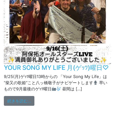
YOUR SONG MY LIFE 月(ゲｯﾂ)曜日♡
9/25(月)ゲｯﾂ曜日13時からの 「Your Song My Life」は
“柴又の歌姫”こと八ッ橋敬子がナビゲートします
早い
もので9月最後のゲｯﾂ曜日
昼間は […]
from YOUR SONG MY LIFE 月(ゲｯﾂ)曜日♡
続きを読む…