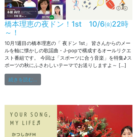
橋本理恵の夜ドン！1st 10/6㈮22時
～！
10月1週目の橋本理恵の「 夜ドン 1st」 皆さんからのメー
ルを軸に懐かしの歌謡曲・J-popで構成するオールリクエ
スト番組です。 今回は「スポーツに合う音楽」を特集♪ス
ポーツの秋にふさわしいテーマでお送りしますよ～ […]
from 橋本理恵の夜ドン！1st 10/6㈮22時～
続きを読む…