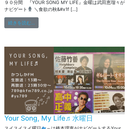
９０分間 『YOUR SONG MY LIFE』金曜は武田恵瑠々が
ナビゲート
＼食欲の秋&#x1f […]
from 9/22(金)13:00～生放送
続きを読む…
Your Song, My Life♬水曜日
スイスイスイ曜日
～は橋本理恵がナビゲートするYour