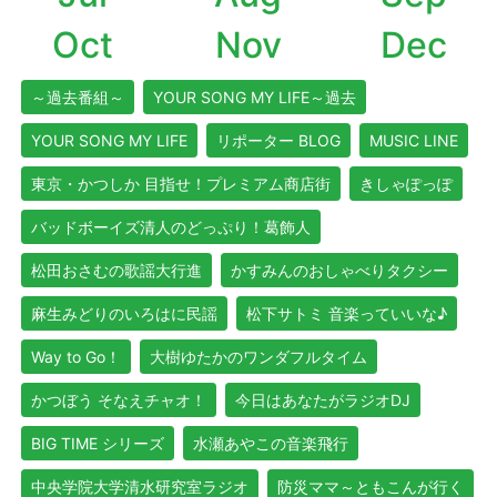
Oct
Nov
Dec
～過去番組～
YOUR SONG MY LIFE～過去
YOUR SONG MY LIFE
リポーター BLOG
MUSIC LINE
東京・かつしか 目指せ！プレミアム商店街
きしゃぽっぽ
バッドボーイズ清人のどっぷり！葛飾人
松田おさむの歌謡大行進
かすみんのおしゃべりタクシー
麻生みどりのいろはに民謡
松下サトミ 音楽っていいな♪
Way to Go！
大樹ゆたかのワンダフルタイム
かつぼう そなえチャオ！
今日はあなたがラジオDJ
BIG TIME シリーズ
水瀬あやこの音楽飛行
中央学院大学清水研究室ラジオ
防災ママ～ともこんが行く