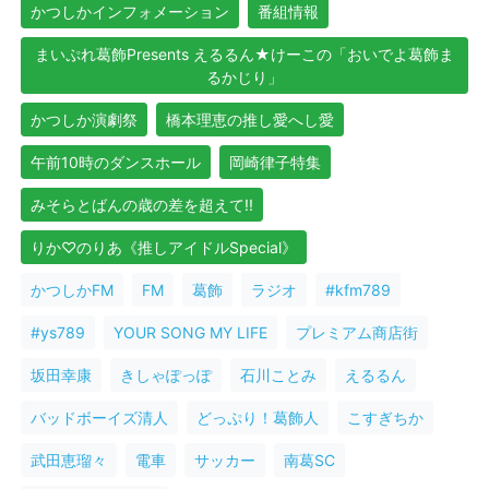
かつしかインフォメーション
番組情報
まいぷれ葛飾Presents えるるん★けーこの「おいでよ葛飾ま
るかじり」
かつしか演劇祭
橋本理恵の推し愛へし愛
午前10時のダンスホール
岡崎律子特集
みそらとばんの歳の差を超えて!!
りか♡のりあ《推しアイドルSpecial》
かつしかFM
FM
葛飾
ラジオ
#kfm789
#ys789
YOUR SONG MY LIFE
プレミアム商店街
坂田幸康
きしゃぽっぽ
石川ことみ
えるるん
バッドボーイズ清人
どっぷり！葛飾人
こすぎちか
武田恵瑠々
電車
サッカー
南葛SC