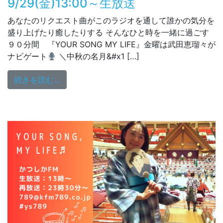
9/29(金)13:00～生放送
あなたのリクエスト曲がこのラジオを通して誰かの気分を
盛り上げたり癒したりする そんなひと時を一緒に過ごす
９０分間 『YOUR SONG MY LIFE』金曜は武田恵瑠々が
ナビゲート
＼中秋の名月&#x1 […]
from 9/29(金)13:00～生放送
続きを読む…