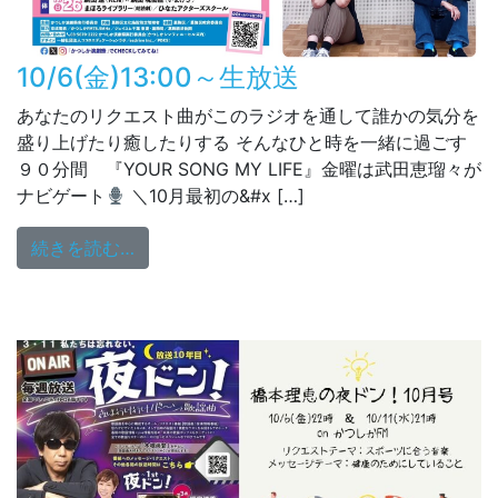
10/6(金)13:00～生放送
あなたのリクエスト曲がこのラジオを通して誰かの気分を
盛り上げたり癒したりする そんなひと時を一緒に過ごす
９０分間 『YOUR SONG MY LIFE』金曜は武田恵瑠々が
ナビゲート
＼10月最初の&#x […]
from 10/6(金)13:00～生放送
続きを読む…