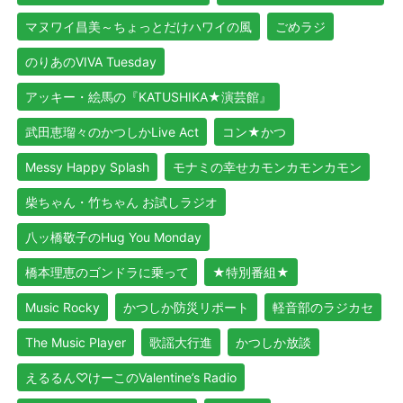
マヌワイ昌美～ちょっとだけハワイの風
ごめラジ
のりあのVIVA Tuesday
アッキー・絵馬の『KATUSHIKA★演芸館』
武田恵瑠々のかつしかLive Act
コン★かつ
Messy Happy Splash
モナミの幸せカモンカモンカモン
柴ちゃん・竹ちゃん お試しラジオ
八ッ橋敬子のHug You Monday
橋本理恵のゴンドラに乗って
★特別番組★
Music Rocky
かつしか防災リポート
軽音部のラジカセ
The Music Player
歌謡大行進
かつしか放談
えるるん♡けーこのValentine’s Radio