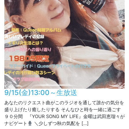
9/15(金)13:00～生放送
あなたのリクエスト曲がこのラジオを通して誰かの気分を
盛り上げたり癒したりする そんなひと時を一緒に過ごす
９０分間 『YOUR SONG MY LIFE』金曜は武田恵瑠々が
ナビゲート
＼少しずつ秋の気配を […]