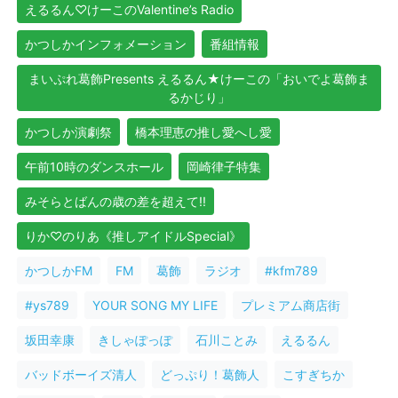
えるるん♡けーこのValentine’s Radio
かつしかインフォメーション
番組情報
まいぷれ葛飾Presents えるるん★けーこの「おいでよ葛飾ま
るかじり」
かつしか演劇祭
橋本理恵の推し愛へし愛
午前10時のダンスホール
岡崎律子特集
みそらとばんの歳の差を超えて!!
りか♡のりあ《推しアイドルSpecial》
かつしかFM
FM
葛飾
ラジオ
#kfm789
#ys789
YOUR SONG MY LIFE
プレミアム商店街
坂田幸康
きしゃぽっぽ
石川ことみ
えるるん
バッドボーイズ清人
どっぷり！葛飾人
こすぎちか