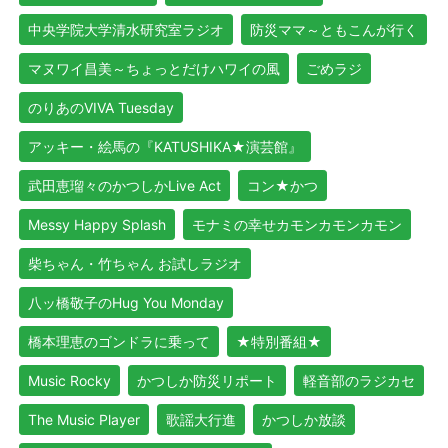
中央学院大学清水研究室ラジオ
防災ママ～ともこんが行く
マヌワイ昌美～ちょっとだけハワイの風
ごめラジ
のりあのVIVA Tuesday
アッキー・絵馬の『KATUSHIKA★演芸館』
武田恵瑠々のかつしかLive Act
コン★かつ
Messy Happy Splash
モナミの幸せカモンカモンカモン
柴ちゃん・竹ちゃん お試しラジオ
八ッ橋敬子のHug You Monday
橋本理恵のゴンドラに乗って
★特別番組★
Music Rocky
かつしか防災リポート
軽音部のラジカセ
The Music Player
歌謡大行進
かつしか放談