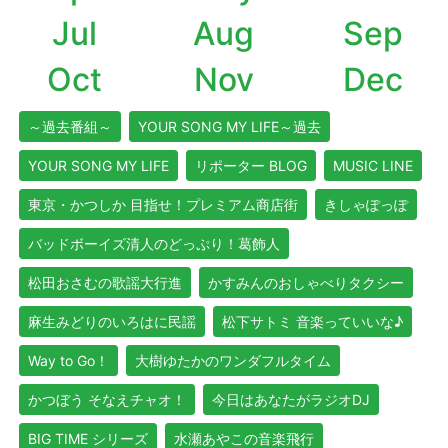
Jul
Aug
Sep
Oct
Nov
Dec
～過去番組～
YOUR SONG MY LIFE～過去
YOUR SONG MY LIFE
リポーター BLOG
MUSIC LINE
東京・かつしか 目指せ！プレミアム商店街
きしゃぽっぽ
バッドボーイズ清人のどっぷり！葛飾人
松田おさむの歌謡大行進
かすみんのおしゃべりタクシー
麻生みどりのいろはに民謡
松下サトミ 音楽っていいな♪
Way to Go！
大樹ゆたかのワンダフルタイム
かつぼう そなえチャオ！
今日はあなたがラジオDJ
BIG TIME シリーズ
水瀬あやこの音楽飛行