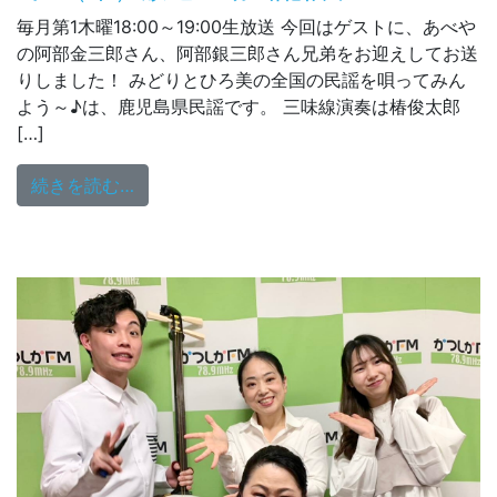
毎月第1木曜18:00～19:00生放送 今回はゲストに、あべや
の阿部金三郎さん、阿部銀三郎さん兄弟をお迎えしてお送
りしました！ みどりとひろ美の全国の民謡を唄ってみん
よう～♪は、鹿児島県民謡です。 三味線演奏は椿俊太郎
[…]
from 麻生みどりのいろはに民謡 5/4（木
続きを読む…