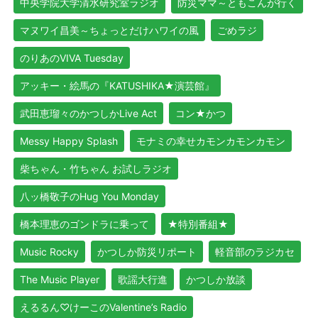
中央学院大学清水研究室ラジオ
防災ママ～ともこんが行く
マヌワイ昌美～ちょっとだけハワイの風
ごめラジ
のりあのVIVA Tuesday
アッキー・絵馬の『KATUSHIKA★演芸館』
武田恵瑠々のかつしかLive Act
コン★かつ
Messy Happy Splash
モナミの幸せカモンカモンカモン
柴ちゃん・竹ちゃん お試しラジオ
八ッ橋敬子のHug You Monday
橋本理恵のゴンドラに乗って
★特別番組★
Music Rocky
かつしか防災リポート
軽音部のラジカセ
The Music Player
歌謡大行進
かつしか放談
えるるん♡けーこのValentine’s Radio