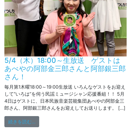
5/4（木）18:00～生放送 ゲストは
あべやの阿部金三郎さんと阿部銀三郎
さん！
毎月第1木曜18:00～19:00生放送 いろんなゲストをお迎え
して”いろは”を伺う民謡ミュージシャン応援番組！！ 5月
4日はゲストに、日本民族音楽芸能集団あべやの阿部金三
郎さん、阿部銀三郎さんをお迎えしてお送りします。 […]
from 5/4（木）18:00～生放送 ゲス
続きを読む…