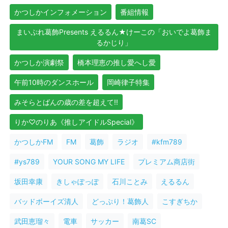
かつしかインフォメーション
番組情報
まいぷれ葛飾Presents えるるん★けーこの「おいでよ葛飾ま
るかじり」
かつしか演劇祭
橋本理恵の推し愛へし愛
午前10時のダンスホール
岡崎律子特集
みそらとばんの歳の差を超えて!!
りか♡のりあ《推しアイドルSpecial》
かつしかFM
FM
葛飾
ラジオ
#kfm789
#ys789
YOUR SONG MY LIFE
プレミアム商店街
坂田幸康
きしゃぽっぽ
石川ことみ
えるるん
バッドボーイズ清人
どっぷり！葛飾人
こすぎちか
武田恵瑠々
電車
サッカー
南葛SC