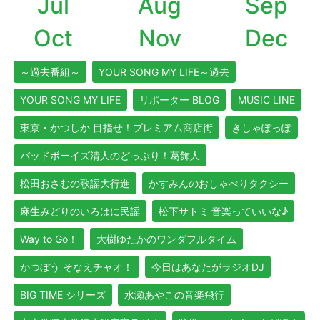
Jul
Aug
Sep
Oct
Nov
Dec
～過去番組～
YOUR SONG MY LIFE～過去
YOUR SONG MY LIFE
リポーター BLOG
MUSIC LINE
東京・かつしか 目指せ！プレミアム商店街
きしゃぽっぽ
バッドボーイズ清人のどっぷり！葛飾人
松田おさむの歌謡大行進
かすみんのおしゃべりタクシー
麻生みどりのいろはに民謡
松下サトミ 音楽っていいな♪
Way to Go！
大樹ゆたかのワンダフルタイム
かつぼう そなえチャオ！
今日はあなたがラジオDJ
BIG TIME シリーズ
水瀬あやこの音楽飛行